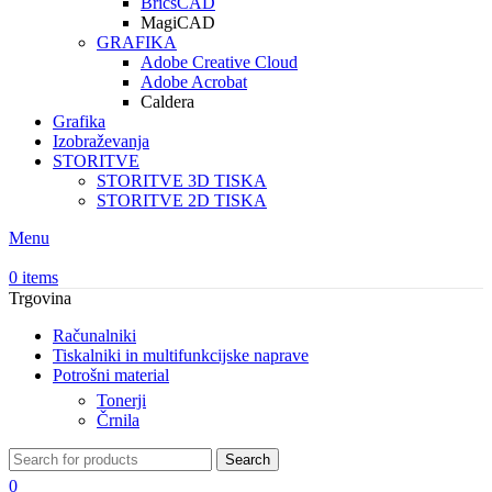
BricsCAD
MagiCAD
GRAFIKA
Adobe Creative Cloud
Adobe Acrobat
Caldera
Grafika
Izobraževanja
STORITVE
STORITVE 3D TISKA
STORITVE 2D TISKA
Menu
0
items
Trgovina
Računalniki
Tiskalniki in multifunkcijske naprave
Potrošni material
Tonerji
Črnila
Search
0