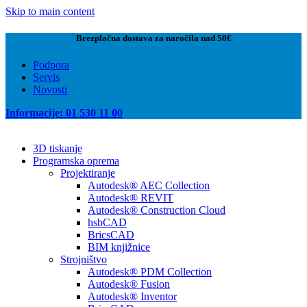
Skip to main content
Brezplačna dostava za naročila nad 50€
Podpora
Servis
Novosti
Informacije: 01 530 11 00
3D tiskanje
Programska oprema
Projektiranje
Autodesk® AEC Collection
Autodesk® REVIT
Autodesk® Construction Cloud
hsbCAD
BricsCAD
BIM knjižnice
Strojništvo
Autodesk® PDM Collection
Autodesk® Fusion
Autodesk® Inventor