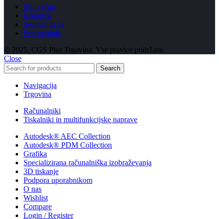
Moj račun
Košarica
Seznam želja
Primerjalnik
© 2025, CGS Plus Trgovina. Vse pravice pridržane.
Close
Search
Navigacija
Trgovina
Računalniki
Tiskalniki in multifunkcijske naprave
Autodesk® AEC Collection
Autodesk® PDM Collection
Grafika
Specializirana računalniška izobraževanja
3D tiskanje
Podpora uporabnikom
O nas
Wishlist
Compare
Login / Register