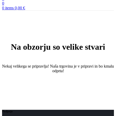
0
0
items
0,00
€
Na obzorju so velike stvari
Nekaj ​​velikega se pripravlja! Naša trgovina je v pripravi in ​​bo kmalu
odprta!
Podjetje