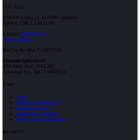
CGS d.o.o.
Brnčičeva ulica 13, SI-1000 Ljubljana
Telefon +386 1 530 11 00
E-naslov
info@cgs.si
www.cgsplus.si
Davčna številka: SI 66667011
Transakcijski račun
SI56 3400 0102 3683 365
Sparkasse d.d., BIC KSPKSI22
O NAS
O nas
Podpora uporabnikom
Servisni zahtevek
Zasebnost in piškotki
Splošni pogoji poslovanja
MOJ RAČUN