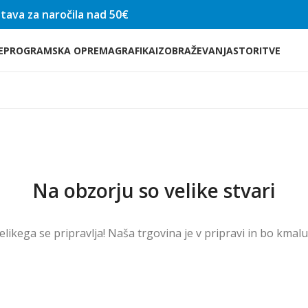
tava za naročila nad 50€
E
PROGRAMSKA OPREMA
GRAFIKA
IZOBRAŽEVANJA
STORITVE
Na obzorju so velike stvari
velikega se pripravlja! Naša trgovina je v pripravi in ​​bo kmal