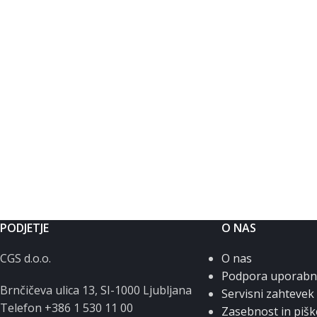
PODJETJE
O NAS
CGS d.o.o.
O nas
Podpora uporab
Brnčičeva ulica 13, SI-1000 Ljubljana
Servisni zahtevek
Telefon +386 1 530 11 00
Zasebnost in pišk