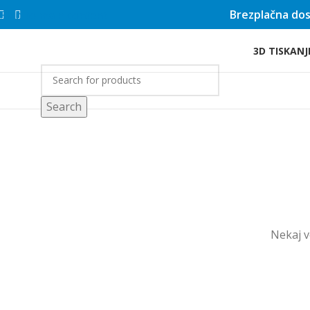
Brezplačna dos
Skip to main content
3D TISKANJ
rgovina
Search
Nekaj ​​