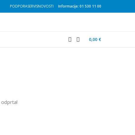
PODPORA
SERVIS
NOVOSTI
Informacije: 01 530 11 00
0,00
€
u odprta!