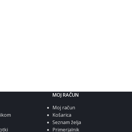
MOJ RAČUN
Moj račun
nikom
Košarica
Seznam želja
otki
Primerjalnik