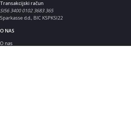
Transakcijski račun
SI56 3400 0102 3683 365
Sparkasse d.d., BIC KSPKSI22
O NAS
O nas
Podpora uporabnikom
Servisni zahtevek
Zasebnost in piškotki
Splošni pogoji poslovanja
MOJ RAČUN
Moj račun
Košarica
Seznam želja
Primerjalnik