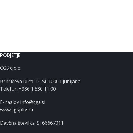
PODJETJE
CGS d.o.o.
Brnčičeva ulica 13, SI-1000 Ljubljana
Telefon +386 1 530 11 00
E-naslov
info@cgs.si
www.cgsplus.si
Davčna številka: SI 66667011