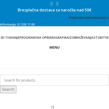
Skip to main content
Brezplačna dostava za naročila nad 50€
PODPORA
SERVIS
NOVOSTI
Informacije: 01 530 11 00
3D TISKANJE
PROGRAMSKA OPREMA
GRAFIKA
IZOBRAŽEVANJA
STORITVE
MENU
Trgovina
Search