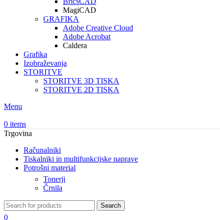
BricsCAD
MagiCAD
GRAFIKA
Adobe Creative Cloud
Adobe Acrobat
Caldera
Grafika
Izobraževanja
STORITVE
STORITVE 3D TISKA
STORITVE 2D TISKA
Menu
0
items
Trgovina
Računalniki
Tiskalniki in multifunkcijske naprave
Potrošni material
Tonerji
Črnila
Search
0