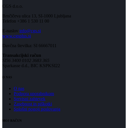
CGS d.o.o.
Brnčičeva ulica 13, SI-1000 Ljubljana
Telefon +386 1 530 11 00
E-naslov
info@cgs.si
www.cgsplus.si
Davčna številka: SI 66667011
Transakcijski račun
SI56 3400 0102 3683 365
Sparkasse d.d., BIC KSPKSI22
O NAS
O nas
Podpora uporabnikom
Servisni zahtevek
Zasebnost in piškotki
Splošni pogoji poslovanja
MOJ RAČUN