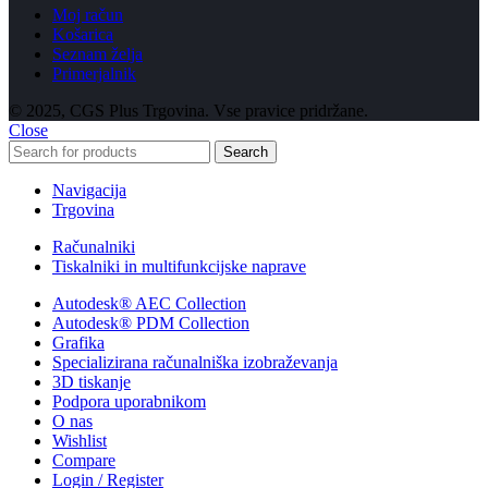
Moj račun
Košarica
Seznam želja
Primerjalnik
© 2025, CGS Plus Trgovina. Vse pravice pridržane.
Close
Search
Navigacija
Trgovina
Računalniki
Tiskalniki in multifunkcijske naprave
Autodesk® AEC Collection
Autodesk® PDM Collection
Grafika
Specializirana računalniška izobraževanja
3D tiskanje
Podpora uporabnikom
O nas
Wishlist
Compare
Login / Register