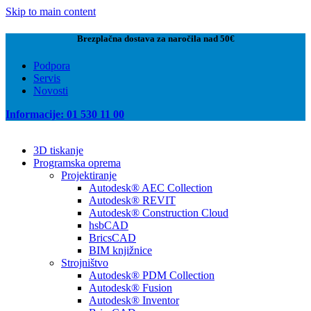
Skip to main content
Brezplačna dostava za naročila nad 50€
Podpora
Servis
Novosti
Informacije: 01 530 11 00
3D tiskanje
Programska oprema
Projektiranje
Autodesk® AEC Collection
Autodesk® REVIT
Autodesk® Construction Cloud
hsbCAD
BricsCAD
BIM knjižnice
Strojništvo
Autodesk® PDM Collection
Autodesk® Fusion
Autodesk® Inventor