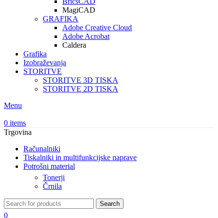
BricsCAD
MagiCAD
GRAFIKA
Adobe Creative Cloud
Adobe Acrobat
Caldera
Grafika
Izobraževanja
STORITVE
STORITVE 3D TISKA
STORITVE 2D TISKA
Menu
0
items
Trgovina
Računalniki
Tiskalniki in multifunkcijske naprave
Potrošni material
Tonerji
Črnila
Search
0