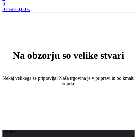
0
0
items
0,00
€
Na obzorju so velike stvari
Nekaj ​​velikega se pripravlja! Naša trgovina je v pripravi in ​​bo kmalu
odprta!
Podjetje