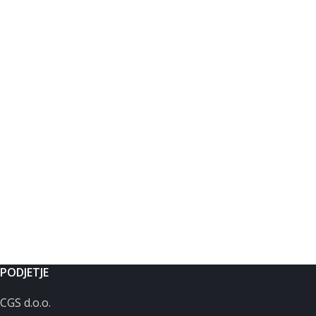
PODJETJE
CGS d.o.o.