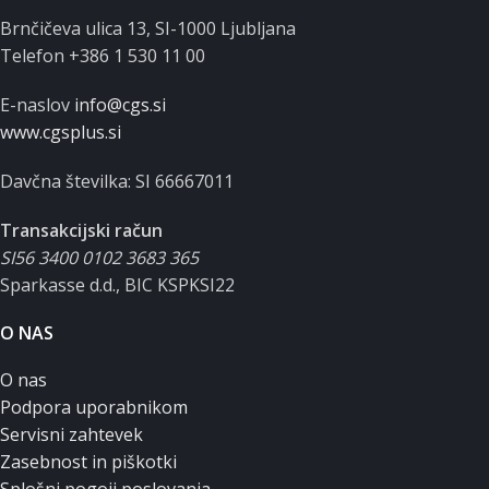
Brnčičeva ulica 13, SI-1000 Ljubljana
Telefon +386 1 530 11 00
E-naslov
info@cgs.si
www.cgsplus.si
Davčna številka: SI 66667011
Transakcijski račun
SI56 3400 0102 3683 365
Sparkasse d.d., BIC KSPKSI22
O NAS
O nas
Podpora uporabnikom
Servisni zahtevek
Zasebnost in piškotki