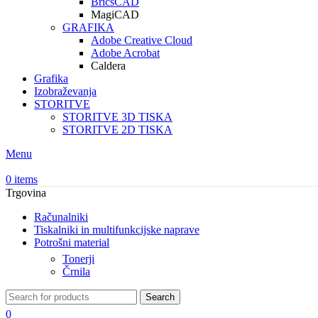
BricsCAD
MagiCAD
GRAFIKA
Adobe Creative Cloud
Adobe Acrobat
Caldera
Grafika
Izobraževanja
STORITVE
STORITVE 3D TISKA
STORITVE 2D TISKA
Menu
0
items
Trgovina
Računalniki
Tiskalniki in multifunkcijske naprave
Potrošni material
Tonerji
Črnila
Search
0