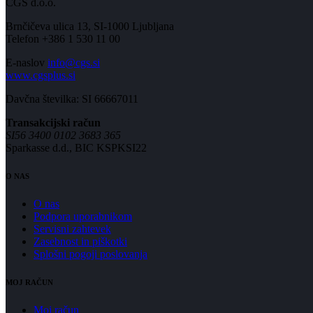
CGS d.o.o.
Brnčičeva ulica 13, SI-1000 Ljubljana
Telefon +386 1 530 11 00
E-naslov
info@cgs.si
www.cgsplus.si
Davčna številka: SI 66667011
Transakcijski račun
SI56 3400 0102 3683 365
Sparkasse d.d., BIC KSPKSI22
O NAS
O nas
Podpora uporabnikom
Servisni zahtevek
Zasebnost in piškotki
Splošni pogoji poslovanja
MOJ RAČUN
Moj račun