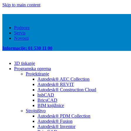
Skip to main content
Podpora
Servis
Novosti
Informacije: 01 530 11 00
3D tiskanje
Programska oprema
Projektiranje
Autodesk® AEC Collection
Autodesk® REVIT
Autodesk® Construction Cloud
hsbCAD
BricsCAD
BIM knjižnice
Strojništvo
Autodesk® PDM Collection
Autodesk® Fusion
Autodesk® Inventor