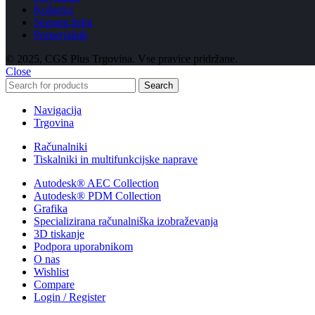
Košarica
Seznam želja
Primerjalnik
© 2025, CGS Plus Trgovina. Vse pravice pridržane.
Close
Search
Navigacija
Trgovina
Računalniki
Tiskalniki in multifunkcijske naprave
Autodesk® AEC Collection
Autodesk® PDM Collection
Grafika
Specializirana računalniška izobraževanja
3D tiskanje
Podpora uporabnikom
O nas
Wishlist
Compare
Login / Register