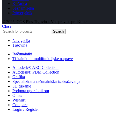
Košarica
Seznam želja
Primerjalnik
© 2025, CGS Plus Trgovina. Vse pravice pridržane.
Close
Search
Navigacija
Trgovina
Računalniki
Tiskalniki in multifunkcijske naprave
Autodesk® AEC Collection
Autodesk® PDM Collection
Grafika
Specializirana računalniška izobraževanja
3D tiskanje
Podpora uporabnikom
O nas
Wishlist
Compare
Login / Register