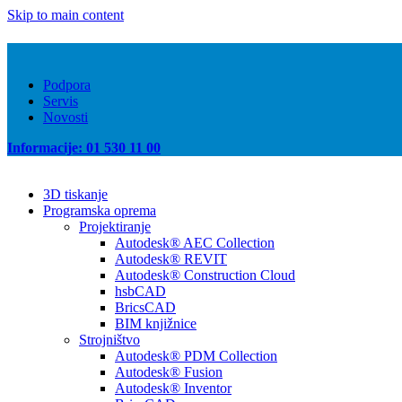
Skip to main content
Podpora
Servis
Novosti
Informacije: 01 530 11 00
3D tiskanje
Programska oprema
Projektiranje
Autodesk® AEC Collection
Autodesk® REVIT
Autodesk® Construction Cloud
hsbCAD
BricsCAD
BIM knjižnice
Strojništvo
Autodesk® PDM Collection
Autodesk® Fusion
Autodesk® Inventor