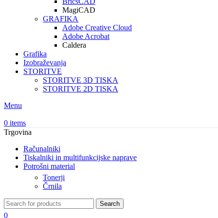
BricsCAD
MagiCAD
GRAFIKA
Adobe Creative Cloud
Adobe Acrobat
Caldera
Grafika
Izobraževanja
STORITVE
STORITVE 3D TISKA
STORITVE 2D TISKA
Menu
0
items
Trgovina
Računalniki
Tiskalniki in multifunkcijske naprave
Potrošni material
Tonerji
Črnila
Search
0