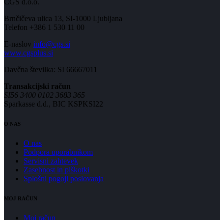
CGS d.o.o.
Brnčičeva ulica 13, SI-1000 Ljubljana
Telefon +386 1 530 11 00
E-naslov
info@cgs.si
www.cgsplus.si
Davčna številka: SI 66667011
Transakcijski račun
SI56 3400 0102 3683 365
Sparkasse d.d., BIC KSPKSI22
O NAS
O nas
Podpora uporabnikom
Servisni zahtevek
Zasebnost in piškotki
Splošni pogoji poslovanja
MOJ RAČUN
Moj račun