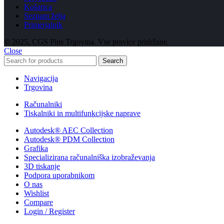
Košarica
Seznam želja
Primerjalnik
© 2025, CGS Plus Trgovina. Vse pravice pridržane.
Close
Search
Navigacija
Trgovina
Računalniki
Tiskalniki in multifunkcijske naprave
Autodesk® AEC Collection
Autodesk® PDM Collection
Grafika
Specializirana računalniška izobraževanja
3D tiskanje
Podpora uporabnikom
O nas
Wishlist
Compare
Login / Register