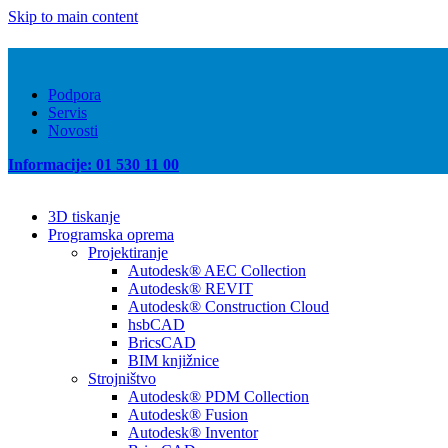
Skip to main content
Podpora
Servis
Novosti
Informacije: 01 530 11 00
3D tiskanje
Programska oprema
Projektiranje
Autodesk® AEC Collection
Autodesk® REVIT
Autodesk® Construction Cloud
hsbCAD
BricsCAD
BIM knjižnice
Strojništvo
Autodesk® PDM Collection
Autodesk® Fusion
Autodesk® Inventor