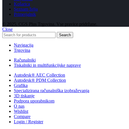
Košarica
Seznam želja
Primerjalnik
© 2025, CGS Plus Trgovina. Vse pravice pridržane.
Close
Search
Navigacija
Trgovina
Računalniki
Tiskalniki in multifunkcijske naprave
Autodesk® AEC Collection
Autodesk® PDM Collection
Grafika
Specializirana računalniška izobraževanja
3D tiskanje
Podpora uporabnikom
O nas
Wishlist
Compare
Login / Register