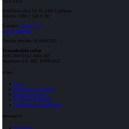
CGS d.o.o.
Brnčičeva ulica 13, SI-1000 Ljubljana
Telefon +386 1 530 11 00
E-naslov
info@cgs.si
www.cgsplus.si
Davčna številka: SI 66667011
Transakcijski račun
SI56 3400 0102 3683 365
Sparkasse d.d., BIC KSPKSI22
O NAS
O nas
Podpora uporabnikom
Servisni zahtevek
Zasebnost in piškotki
Splošni pogoji poslovanja
MOJ RAČUN
Moj račun