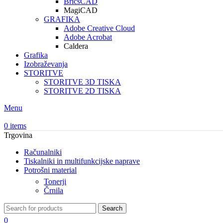
BricsCAD
MagiCAD
GRAFIKA
Adobe Creative Cloud
Adobe Acrobat
Caldera
Grafika
Izobraževanja
STORITVE
STORITVE 3D TISKA
STORITVE 2D TISKA
Menu
0
items
Trgovina
Računalniki
Tiskalniki in multifunkcijske naprave
Potrošni material
Tonerji
Črnila
Search
0