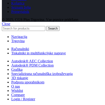
Košarica
Seznam želja
Primerjalnik
© 2025, CGS Plus Trgovina. Vse pravice pridržane.
Close
Search
Navigacija
Trgovina
Računalniki
Tiskalniki in multifunkcijske naprave
Autodesk® AEC Collection
Autodesk® PDM Collection
Grafika
Specializirana računalniška izobraževanja
3D tiskanje
Podpora uporabnikom
O nas
Wishlist
Compare
Login / Register