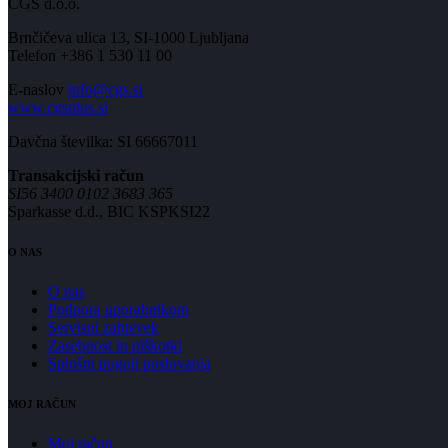
CGS d.o.o.
Brnčičeva ulica 13, SI-1000 Ljubljana
Telefon +386 1 530 11 00
E-naslov
info@cgs.si
www.cgsplus.si
Davčna številka: SI 66667011
Transakcijski račun
SI56 3400 0102 3683 365
Sparkasse d.d., BIC KSPKSI22
O NAS
O nas
Podpora uporabnikom
Servisni zahtevek
Zasebnost in piškotki
Splošni pogoji poslovanja
MOJ RAČUN
Moj račun