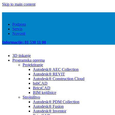
Skip to main content
Podpora
Servis
Novosti
Informacije: 01 530 11 00
3D tiskanje
Programska oprema
Projektiranje
Autodesk® AEC Collection
Autodesk® REVIT
Autodesk® Construction Cloud
hsbCAD
BricsCAD
BIM knjižnice
Strojništvo
Autodesk® PDM Collection
Autodesk® Fusion
Autodesk® Inventor