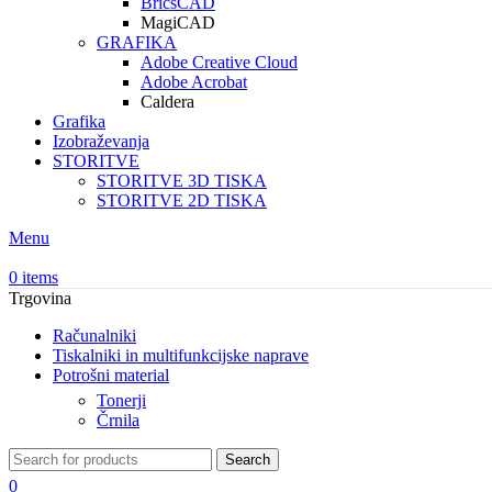
BricsCAD
MagiCAD
GRAFIKA
Adobe Creative Cloud
Adobe Acrobat
Caldera
Grafika
Izobraževanja
STORITVE
STORITVE 3D TISKA
STORITVE 2D TISKA
Menu
0
items
Trgovina
Računalniki
Tiskalniki in multifunkcijske naprave
Potrošni material
Tonerji
Črnila
Search
0