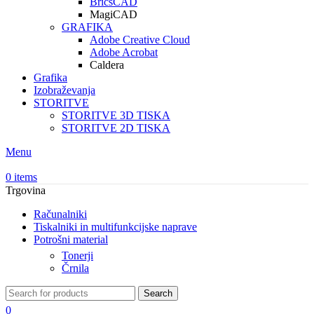
BricsCAD
MagiCAD
GRAFIKA
Adobe Creative Cloud
Adobe Acrobat
Caldera
Grafika
Izobraževanja
STORITVE
STORITVE 3D TISKA
STORITVE 2D TISKA
Menu
0
items
Trgovina
Računalniki
Tiskalniki in multifunkcijske naprave
Potrošni material
Tonerji
Črnila
Search
0