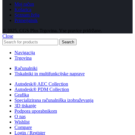
Moj račun
Košarica
Seznam želja
Primerjalnik
© 2025, CGS Plus Trgovina. Vse pravice pridržane.
Close
Search
Navigacija
Trgovina
Računalniki
Tiskalniki in multifunkcijske naprave
Autodesk® AEC Collection
Autodesk® PDM Collection
Grafika
Specializirana računalniška izobraževanja
3D tiskanje
Podpora uporabnikom
O nas
Wishlist
Compare
Login / Register