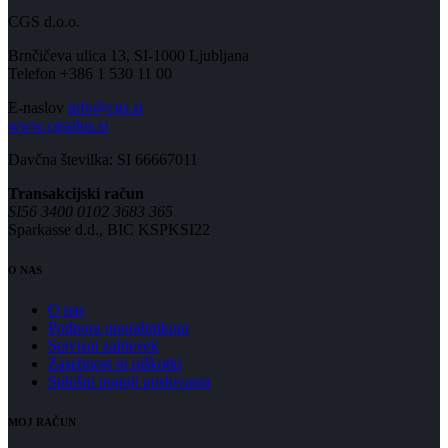
CGS d.o.o.
Brnčičeva ulica 13, SI-1000 Ljubljana
Telefon +386 1 530 11 00
E-naslov
info@cgs.si
www.cgsplus.si
Davčna številka: SI 66667011
Transakcijski račun
SI56 3400 0102 3683 365
Sparkasse d.d., BIC KSPKSI22
O NAS
O nas
Podpora uporabnikom
Servisni zahtevek
Zasebnost in piškotki
Splošni pogoji poslovanja
MOJ RAČUN