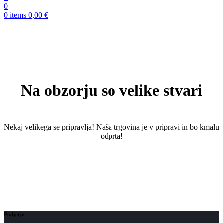
0
0
items
0,00
€
Na obzorju so velike stvari
Nekaj ​​velikega se pripravlja! Naša trgovina je v pripravi in ​​bo kmalu
odprta!
Podjetje