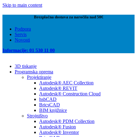
Skip to main content
Brezplačna dostava za naročila nad 50€
Podpora
Servis
Novosti
Informacije: 01 530 11 00
3D tiskanje
Programska oprema
Projektiranje
Autodesk® AEC Collection
Autodesk® REVIT
Autodesk® Construction Cloud
hsbCAD
BricsCAD
BIM knjižnice
Strojništvo
Autodesk® PDM Collection
Autodesk® Fusion
Autodesk® Inventor