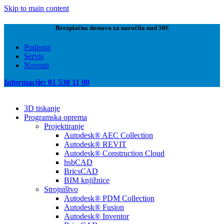
Skip to main content
Brezplačna dostava za naročila nad 50€
Podpora
Servis
Novosti
Informacije: 01 530 11 00
3D tiskanje
Programska oprema
Projektiranje
Autodesk® AEC Collection
Autodesk® REVIT
Autodesk® Construction Cloud
hsbCAD
BricsCAD
BIM knjižnice
Strojništvo
Autodesk® PDM Collection
Autodesk® Fusion
Autodesk® Inventor