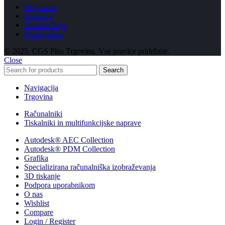
Moj račun
Košarica
Seznam želja
Primerjalnik
© 2025, CGS Plus Trgovina. Vse pravice pridržane.
Close
Search
Navigacija
Trgovina
Računalniki
Tiskalniki in multifunkcijske naprave
Autodesk® AEC Collection
Autodesk® PDM Collection
Grafika
Specializirana računalniška izobraževanja
3D tiskanje
Podpora uporabnikom
O nas
Wishlist
Compare
Login / Register