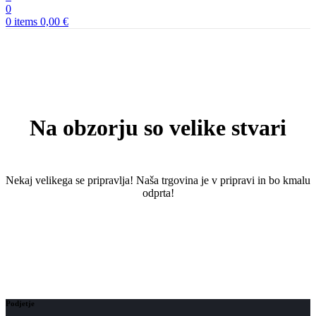
0
0
items
0,00
€
Na obzorju so velike stvari
Nekaj ​​velikega se pripravlja! Naša trgovina je v pripravi in ​​bo kmalu
odprta!
Podjetje