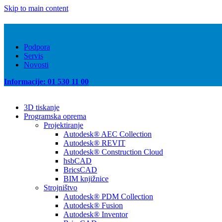
Skip to main content
Podpora
Servis
Novosti
Informacije: 01 530 11 00
3D tiskanje
Programska oprema
Projektiranje
Autodesk® AEC Collection
Autodesk® REVIT
Autodesk® Construction Cloud
hsbCAD
BricsCAD
BIM knjižnice
Strojništvo
Autodesk® PDM Collection
Autodesk® Fusion
Autodesk® Inventor