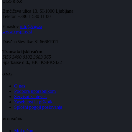
CGS d.o.o.
Brnčičeva ulica 13, SI-1000 Ljubljana
Telefon +386 1 530 11 00
E-naslov
info@cgs.si
www.cgsplus.si
Davčna številka: SI 66667011
Transakcijski račun
SI56 3400 0102 3683 365
Sparkasse d.d., BIC KSPKSI22
O NAS
O nas
Podpora uporabnikom
Servisni zahtevek
Zasebnost in piškotki
Splošni pogoji poslovanja
MOJ RAČUN
Moj račun