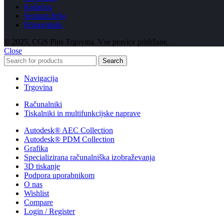
Košarica
Seznam želja
Primerjalnik
© 2025, CGS Plus Trgovina. Vse pravice pridržane.
Close
Search
Navigacija
Trgovina
Računalniki
Tiskalniki in multifunkcijske naprave
Autodesk® AEC Collection
Autodesk® PDM Collection
Grafika
Specializirana računalniška izobraževanja
3D tiskanje
Podpora uporabnikom
O nas
Wishlist
Compare
Login / Register