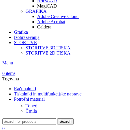
BricsCAD
MagiCAD
GRAFIKA
Adobe Creative Cloud
Adobe Acrobat
Caldera
Grafika
Izobraževanja
STORITVE
STORITVE 3D TISKA
STORITVE 2D TISKA
Menu
0
items
Trgovina
Računalniki
Tiskalniki in multifunkcijske naprave
Potrošni material
Tonerji
Črnila
Search
0