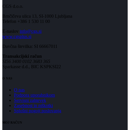
CGS d.o.o.
Brnčičeva ulica 13, SI-1000 Ljubljana
Telefon +386 1 530 11 00
E-naslov
info@cgs.si
www.cgsplus.si
Davčna številka: SI 66667011
Transakcijski račun
SI56 3400 0102 3683 365
Sparkasse d.d., BIC KSPKSI22
O NAS
O nas
Podpora uporabnikom
Servisni zahtevek
Zasebnost in piškotki
Splošni pogoji poslovanja
MOJ RAČUN