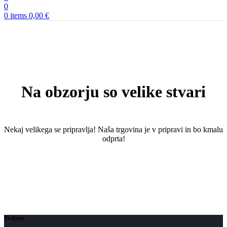
0
0
items
0,00
€
Na obzorju so velike stvari
Nekaj ​​velikega se pripravlja! Naša trgovina je v pripravi in ​​bo kmalu
odprta!
Podjetje