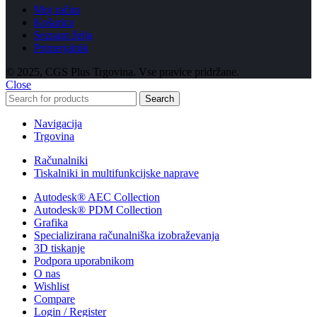
Moj račun
Košarica
Seznam želja
Primerjalnik
© 2025, CGS Plus Trgovina. Vse pravice pridržane.
Close
Search
Navigacija
Trgovina
Računalniki
Tiskalniki in multifunkcijske naprave
Autodesk® AEC Collection
Autodesk® PDM Collection
Grafika
Specializirana računalniška izobraževanja
3D tiskanje
Podpora uporabnikom
O nas
Wishlist
Compare
Login / Register