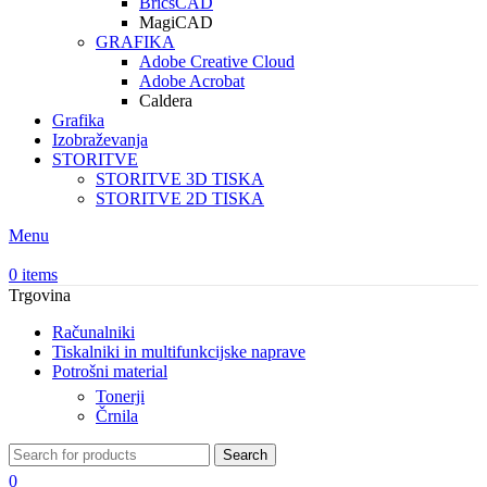
BricsCAD
MagiCAD
GRAFIKA
Adobe Creative Cloud
Adobe Acrobat
Caldera
Grafika
Izobraževanja
STORITVE
STORITVE 3D TISKA
STORITVE 2D TISKA
Menu
0
items
Trgovina
Računalniki
Tiskalniki in multifunkcijske naprave
Potrošni material
Tonerji
Črnila
Search
0