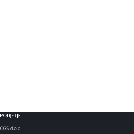
PODJETJE
CGS d.o.o.