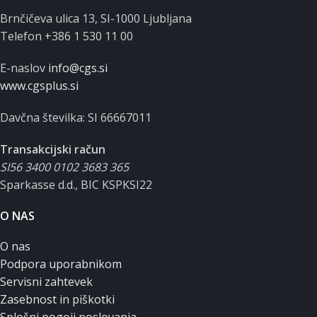
Brnčičeva ulica 13, SI-1000 Ljubljana
Telefon +386 1 530 11 00
E-naslov
info@cgs.si
www.cgsplus.si
Davčna številka: SI 66667011
Transakcijski račun
SI56 3400 0102 3683 365
Sparkasse d.d., BIC KSPKSI22
O NAS
O nas
Podpora uporabnikom
Servisni zahtevek
Zasebnost in piškotki