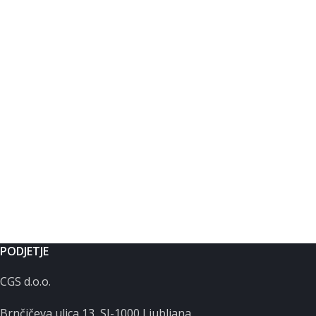
PODJETJE
CGS d.o.o.
Brnčičeva ulica 13, SI-1000 Ljubljana