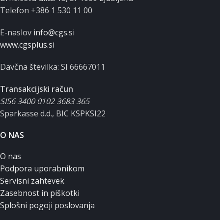
Telefon +386 1 530 11 00
E-naslov
info@cgs.si
www.cgsplus.si
Davčna številka: SI 66667011
Transakcijski račun
SI56 3400 0102 3683 365
Sparkasse d.d., BIC KSPKSI22
O NAS
O nas
Podpora uporabnikom
Servisni zahtevek
Zasebnost in piškotki
Splošni pogoji poslovanja