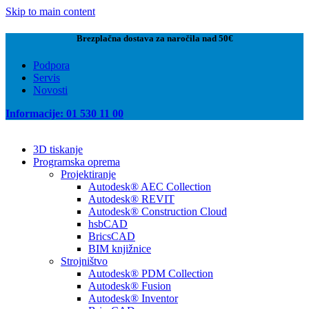
Skip to main content
Brezplačna dostava za naročila nad 50€
Podpora
Servis
Novosti
Informacije: 01 530 11 00
3D tiskanje
Programska oprema
Projektiranje
Autodesk® AEC Collection
Autodesk® REVIT
Autodesk® Construction Cloud
hsbCAD
BricsCAD
BIM knjižnice
Strojništvo
Autodesk® PDM Collection
Autodesk® Fusion
Autodesk® Inventor