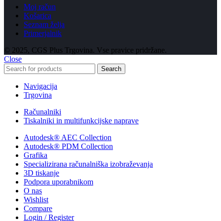
Moj račun
Košarica
Seznam želja
Primerjalnik
© 2025, CGS Plus Trgovina. Vse pravice pridržane.
Close
Search
Navigacija
Trgovina
Računalniki
Tiskalniki in multifunkcijske naprave
Autodesk® AEC Collection
Autodesk® PDM Collection
Grafika
Specializirana računalniška izobraževanja
3D tiskanje
Podpora uporabnikom
O nas
Wishlist
Compare
Login / Register