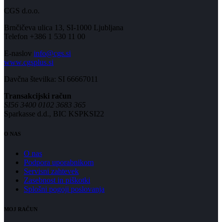
CGS d.o.o.
Brnčičeva ulica 13, SI-1000 Ljubljana
Telefon +386 1 530 11 00
E-naslov
info@cgs.si
www.cgsplus.si
Davčna številka: SI 66667011
Transakcijski račun
SI56 3400 0102 3683 365
Sparkasse d.d., BIC KSPKSI22
O NAS
O nas
Podpora uporabnikom
Servisni zahtevek
Zasebnost in piškotki
Splošni pogoji poslovanja
MOJ RAČUN