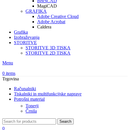
BricsCAD
MagiCAD
GRAFIKA
Adobe Creative Cloud
Adobe Acrobat
Caldera
Grafika
Izobraževanja
STORITVE
STORITVE 3D TISKA
STORITVE 2D TISKA
Menu
0
items
Trgovina
Računalniki
Tiskalniki in multifunkcijske naprave
Potrošni material
Tonerji
Črnila
Search
0