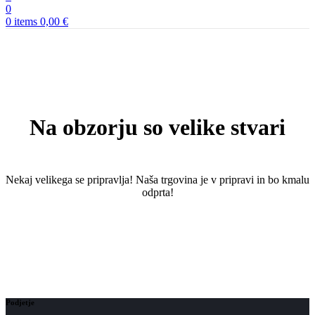
0
0
items
0,00
€
Na obzorju so velike stvari
Nekaj ​​velikega se pripravlja! Naša trgovina je v pripravi in ​​bo kmalu
odprta!
Podjetje