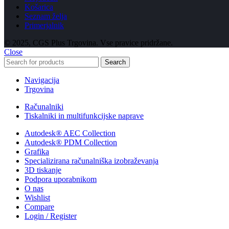
Košarica
Seznam želja
Primerjalnik
© 2025, CGS Plus Trgovina. Vse pravice pridržane.
Close
Search
Navigacija
Trgovina
Računalniki
Tiskalniki in multifunkcijske naprave
Autodesk® AEC Collection
Autodesk® PDM Collection
Grafika
Specializirana računalniška izobraževanja
3D tiskanje
Podpora uporabnikom
O nas
Wishlist
Compare
Login / Register