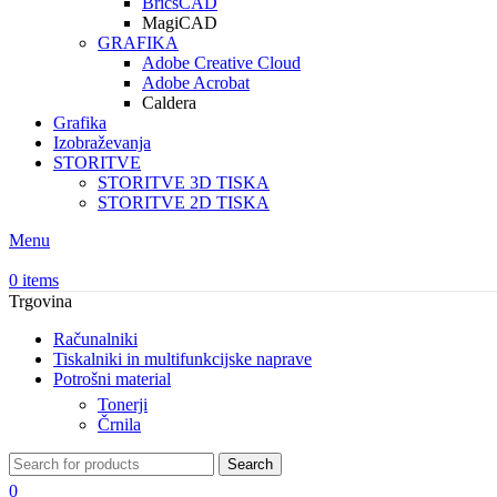
BricsCAD
MagiCAD
GRAFIKA
Adobe Creative Cloud
Adobe Acrobat
Caldera
Grafika
Izobraževanja
STORITVE
STORITVE 3D TISKA
STORITVE 2D TISKA
Menu
0
items
Trgovina
Računalniki
Tiskalniki in multifunkcijske naprave
Potrošni material
Tonerji
Črnila
Search
0