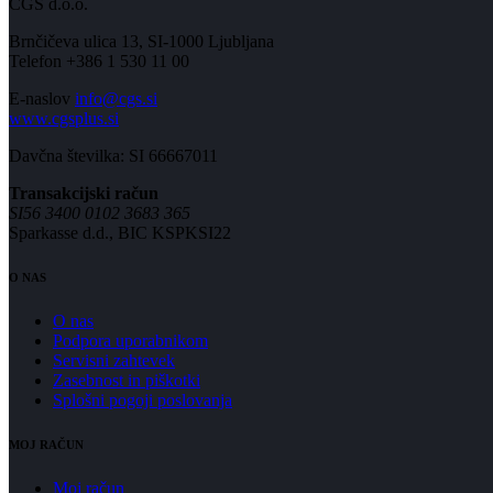
CGS d.o.o.
Brnčičeva ulica 13, SI-1000 Ljubljana
Telefon +386 1 530 11 00
E-naslov
info@cgs.si
www.cgsplus.si
Davčna številka: SI 66667011
Transakcijski račun
SI56 3400 0102 3683 365
Sparkasse d.d., BIC KSPKSI22
O NAS
O nas
Podpora uporabnikom
Servisni zahtevek
Zasebnost in piškotki
Splošni pogoji poslovanja
MOJ RAČUN
Moj račun