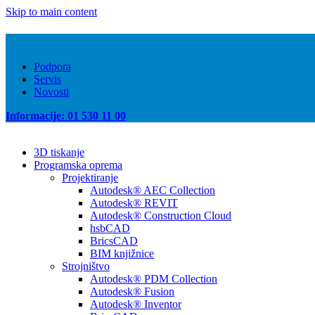
Skip to main content
Podpora
Servis
Novosti
Informacije: 01 530 11 00
3D tiskanje
Programska oprema
Projektiranje
Autodesk® AEC Collection
Autodesk® REVIT
Autodesk® Construction Cloud
hsbCAD
BricsCAD
BIM knjižnice
Strojništvo
Autodesk® PDM Collection
Autodesk® Fusion
Autodesk® Inventor