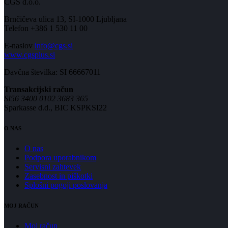
CGS d.o.o.
Brnčičeva ulica 13, SI-1000 Ljubljana
Telefon +386 1 530 11 00
E-naslov
info@cgs.si
www.cgsplus.si
Davčna številka: SI 66667011
Transakcijski račun
SI56 3400 0102 3683 365
Sparkasse d.d., BIC KSPKSI22
O NAS
O nas
Podpora uporabnikom
Servisni zahtevek
Zasebnost in piškotki
Splošni pogoji poslovanja
MOJ RAČUN
Moj račun