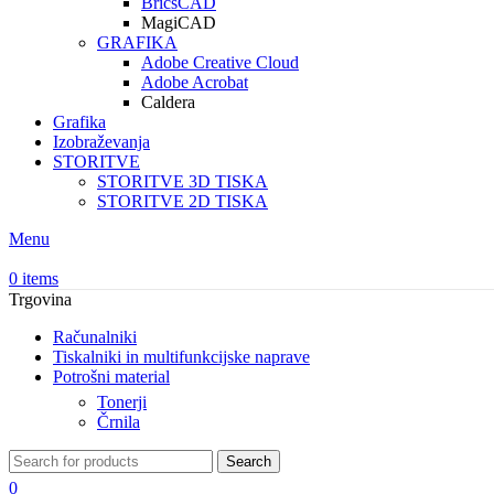
BricsCAD
MagiCAD
GRAFIKA
Adobe Creative Cloud
Adobe Acrobat
Caldera
Grafika
Izobraževanja
STORITVE
STORITVE 3D TISKA
STORITVE 2D TISKA
Menu
0
items
Trgovina
Računalniki
Tiskalniki in multifunkcijske naprave
Potrošni material
Tonerji
Črnila
Search
0