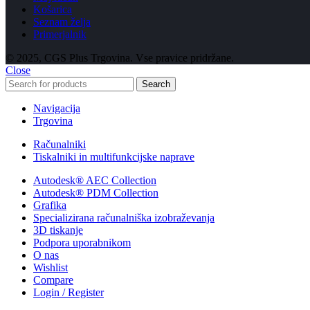
Košarica
Seznam želja
Primerjalnik
© 2025, CGS Plus Trgovina. Vse pravice pridržane.
Close
Search
Navigacija
Trgovina
Računalniki
Tiskalniki in multifunkcijske naprave
Autodesk® AEC Collection
Autodesk® PDM Collection
Grafika
Specializirana računalniška izobraževanja
3D tiskanje
Podpora uporabnikom
O nas
Wishlist
Compare
Login / Register