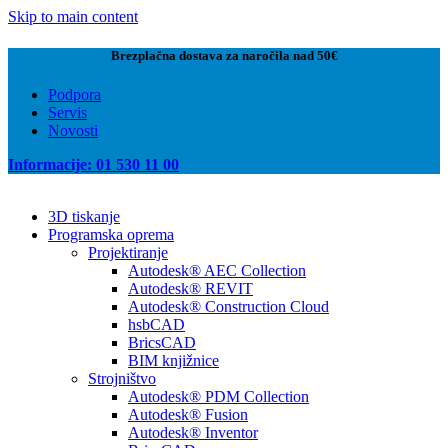
Skip to main content
Brezplačna dostava za naročila nad 50€
Podpora
Servis
Novosti
Informacije: 01 530 11 00
3D tiskanje
Programska oprema
Projektiranje
Autodesk® AEC Collection
Autodesk® REVIT
Autodesk® Construction Cloud
hsbCAD
BricsCAD
BIM knjižnice
Strojništvo
Autodesk® PDM Collection
Autodesk® Fusion
Autodesk® Inventor