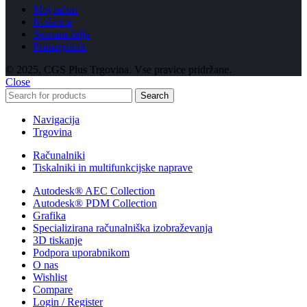
Moj račun
Košarica
Seznam želja
Primerjalnik
© 2025, CGS Plus Trgovina. Vse pravice pridržane.
Close
Search
Navigacija
Trgovina
Računalniki
Tiskalniki in multifunkcijske naprave
Autodesk® AEC Collection
Autodesk® PDM Collection
Grafika
Specializirana računalniška izobraževanja
3D tiskanje
Podpora uporabnikom
O nas
Wishlist
Compare
Login / Register