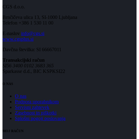
CGS d.o.o.
Brnčičeva ulica 13, SI-1000 Ljubljana
Telefon +386 1 530 11 00
E-naslov
info@cgs.si
www.cgsplus.si
Davčna številka: SI 66667011
Transakcijski račun
SI56 3400 0102 3683 365
Sparkasse d.d., BIC KSPKSI22
O NAS
O nas
Podpora uporabnikom
Servisni zahtevek
Zasebnost in piškotki
Splošni pogoji poslovanja
MOJ RAČUN