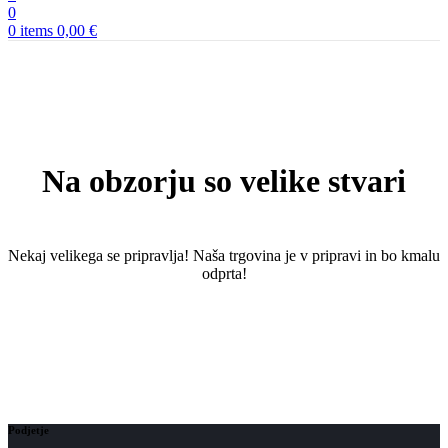
0
0
items
0,00
€
Na obzorju so velike stvari
Nekaj ​​velikega se pripravlja! Naša trgovina je v pripravi in ​​bo kmalu
odprta!
Podjetje