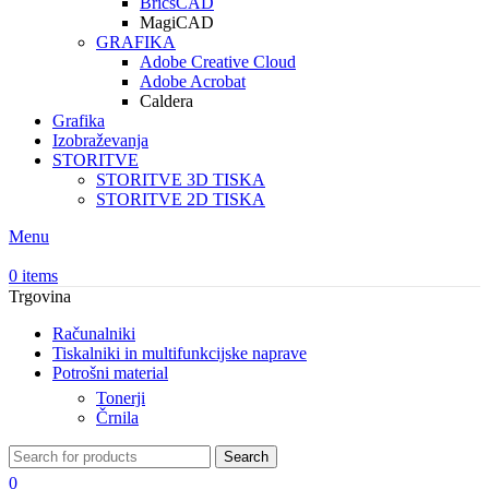
BricsCAD
MagiCAD
GRAFIKA
Adobe Creative Cloud
Adobe Acrobat
Caldera
Grafika
Izobraževanja
STORITVE
STORITVE 3D TISKA
STORITVE 2D TISKA
Menu
0
items
Trgovina
Računalniki
Tiskalniki in multifunkcijske naprave
Potrošni material
Tonerji
Črnila
Search
0