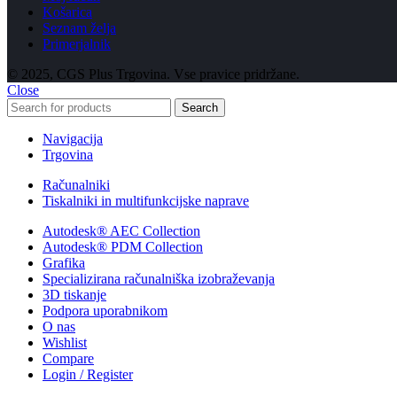
Košarica
Seznam želja
Primerjalnik
© 2025, CGS Plus Trgovina. Vse pravice pridržane.
Close
Search
Navigacija
Trgovina
Računalniki
Tiskalniki in multifunkcijske naprave
Autodesk® AEC Collection
Autodesk® PDM Collection
Grafika
Specializirana računalniška izobraževanja
3D tiskanje
Podpora uporabnikom
O nas
Wishlist
Compare
Login / Register