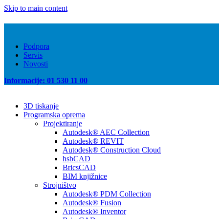
Skip to main content
Podpora
Servis
Novosti
Informacije: 01 530 11 00
3D tiskanje
Programska oprema
Projektiranje
Autodesk® AEC Collection
Autodesk® REVIT
Autodesk® Construction Cloud
hsbCAD
BricsCAD
BIM knjižnice
Strojništvo
Autodesk® PDM Collection
Autodesk® Fusion
Autodesk® Inventor