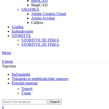
BricsCAD
MagiCAD
GRAFIKA
Adobe Creative Cloud
Adobe Acrobat
Caldera
Grafika
Izobraževanja
STORITVE
STORITVE 3D TISKA
STORITVE 2D TISKA
Menu
0
items
Trgovina
Računalniki
Tiskalniki in multifunkcijske naprave
Potrošni material
Tonerji
Črnila
Search
0