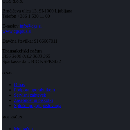
CGS d.o.o.
Brnčičeva ulica 13, SI-1000 Ljubljana
Telefon +386 1 530 11 00
E-naslov
info@cgs.si
www.cgsplus.si
Davčna številka: SI 66667011
Transakcijski račun
SI56 3400 0102 3683 365
Sparkasse d.d., BIC KSPKSI22
O NAS
O nas
Podpora uporabnikom
Servisni zahtevek
Zasebnost in piškotki
Splošni pogoji poslovanja
MOJ RAČUN
Moj račun