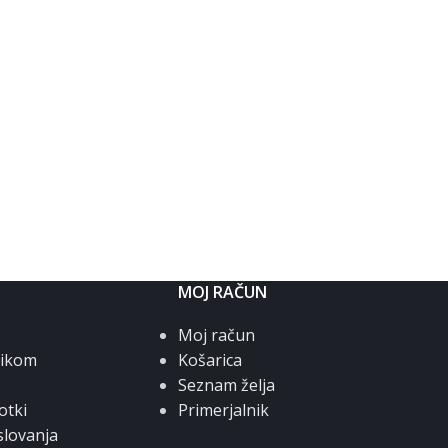
MOJ RAČUN
Moj račun
nikom
Košarica
Seznam želja
otki
Primerjalnik
slovanja