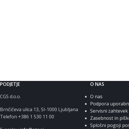
PODJETJE
O NAS
CGS d.o.o.
O nas
Podpora uporab
Brnčičeva ulica 13, SI-1000 Ljubljana
Servisni zahtevek
Telefon +386 1 530 11 00
Zasebnost in pišk
Splošni pogoji po