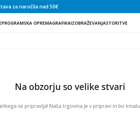
tava za naročila nad 50€
E
PROGRAMSKA OPREMA
GRAFIKA
IZOBRAŽEVANJA
STORITVE
Na obzorju so velike stvari
velikega se pripravlja! Naša trgovina je v pripravi in ​​bo kmal