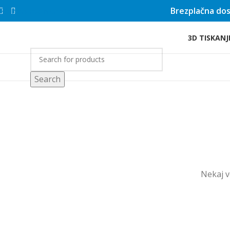
Brezplačna dos
Skip to main content
3D TISKANJ
rgovina
Search
Nekaj ​​