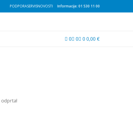
PODPORA
SERVIS
NOVOSTI
Informacije: 01 530 11 00
0
0
0
0,00
€
u odprta!