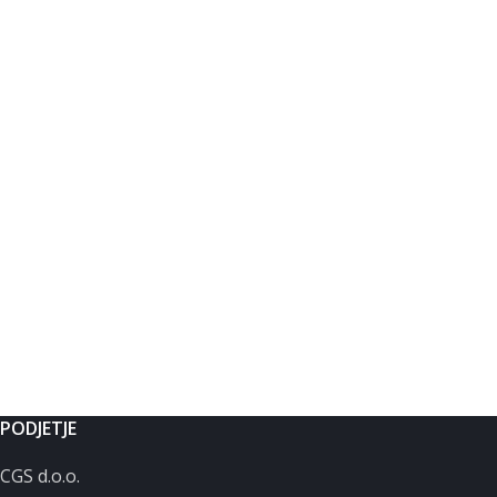
PODJETJE
CGS d.o.o.