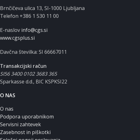
Brnčičeva ulica 13, SI-1000 Ljubljana
Telefon +386 1 530 11 00
E-naslov
info@cgs.si
www.cgsplus.si
Davčna številka: SI 66667011
Transakcijski račun
SI56 3400 0102 3683 365
Sparkasse d.d., BIC KSPKSI22
O NAS
O nas
Podpora uporabnikom
Servisni zahtevek
Zasebnost in piškotki