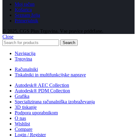
Moj račun
Košarica
Seznam želja
Primerjalnik
© 2025, CGS Plus Trgovina. Vse pravice pridržane.
Close
Search
Navigacija
Trgovina
Računalniki
Tiskalniki in multifunkcijske naprave
Autodesk® AEC Collection
Autodesk® PDM Collection
Grafika
Specializirana računalniška izobraževanja
3D tiskanje
Podpora uporabnikom
O nas
Wishlist
Compare
Login / Register