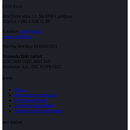
CGS d.o.o.
Brnčičeva ulica 13, SI-1000 Ljubljana
Telefon +386 1 530 11 00
E-naslov
info@cgs.si
www.cgsplus.si
Davčna številka: SI 66667011
Transakcijski račun
SI56 3400 0102 3683 365
Sparkasse d.d., BIC KSPKSI22
O NAS
O nas
Podpora uporabnikom
Servisni zahtevek
Zasebnost in piškotki
Splošni pogoji poslovanja
MOJ RAČUN