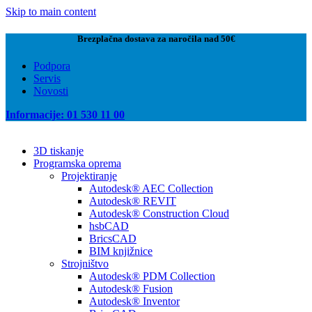
Skip to main content
Brezplačna dostava za naročila nad 50€
Podpora
Servis
Novosti
Informacije: 01 530 11 00
3D tiskanje
Programska oprema
Projektiranje
Autodesk® AEC Collection
Autodesk® REVIT
Autodesk® Construction Cloud
hsbCAD
BricsCAD
BIM knjižnice
Strojništvo
Autodesk® PDM Collection
Autodesk® Fusion
Autodesk® Inventor