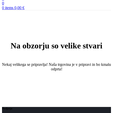
0
0
items
0,00
€
Na obzorju so velike stvari
Nekaj ​​velikega se pripravlja! Naša trgovina je v pripravi in ​​bo kmalu
odprta!
Podjetje