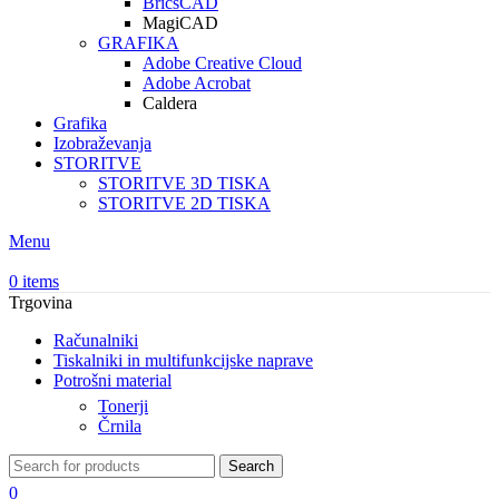
BricsCAD
MagiCAD
GRAFIKA
Adobe Creative Cloud
Adobe Acrobat
Caldera
Grafika
Izobraževanja
STORITVE
STORITVE 3D TISKA
STORITVE 2D TISKA
Menu
0
items
Trgovina
Računalniki
Tiskalniki in multifunkcijske naprave
Potrošni material
Tonerji
Črnila
Search
0