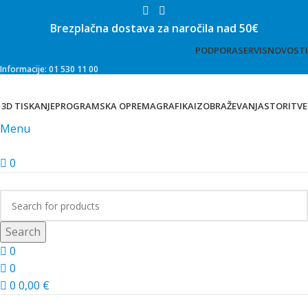
Skip to main content
Brezplačna dostava za naročila nad 50€
PODPORA
SERVIS
NOVOSTI
Informacije: 01 530 11 00
3D TISKANJE
PROGRAMSKA OPREMA
GRAFIKA
IZOBRAŽEVANJA
STORITVE
Menu
0
Trgovina
Search
0
0
0
0,00
€