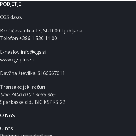
PODJETJE
CGS d.o.o.
Brnčičeva ulica 13, SI-1000 Ljubljana
Telefon +386 1 530 11 00
E-naslov
info@cgs.si
www.cgsplus.si
Davčna številka: SI 66667011
Transakcijski račun
SI56 3400 0102 3683 365
Sparkasse d.d., BIC KSPKSI22
O NAS
O nas