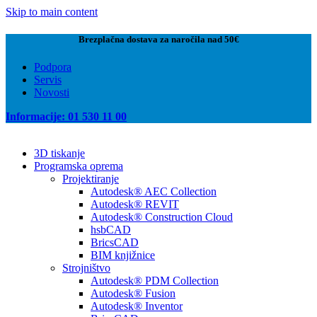
Skip to main content
Brezplačna dostava za naročila nad 50€
Podpora
Servis
Novosti
Informacije: 01 530 11 00
3D tiskanje
Programska oprema
Projektiranje
Autodesk® AEC Collection
Autodesk® REVIT
Autodesk® Construction Cloud
hsbCAD
BricsCAD
BIM knjižnice
Strojništvo
Autodesk® PDM Collection
Autodesk® Fusion
Autodesk® Inventor