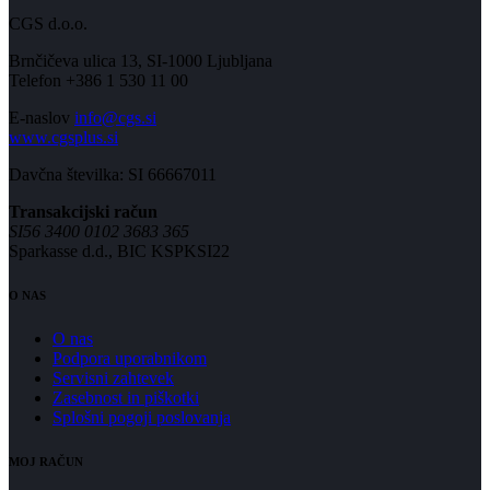
CGS d.o.o.
Brnčičeva ulica 13, SI-1000 Ljubljana
Telefon +386 1 530 11 00
E-naslov
info@cgs.si
www.cgsplus.si
Davčna številka: SI 66667011
Transakcijski račun
SI56 3400 0102 3683 365
Sparkasse d.d., BIC KSPKSI22
O NAS
O nas
Podpora uporabnikom
Servisni zahtevek
Zasebnost in piškotki
Splošni pogoji poslovanja
MOJ RAČUN