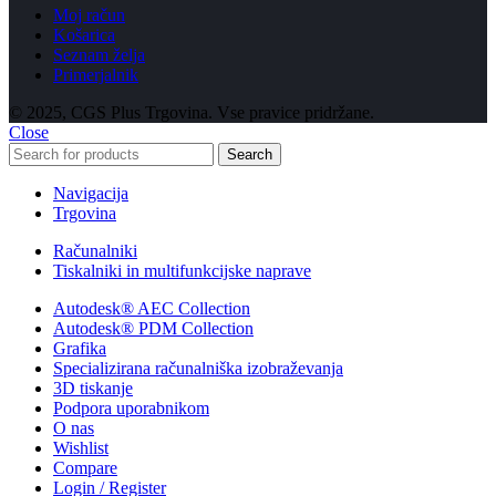
Moj račun
Košarica
Seznam želja
Primerjalnik
© 2025, CGS Plus Trgovina. Vse pravice pridržane.
Close
Search
Navigacija
Trgovina
Računalniki
Tiskalniki in multifunkcijske naprave
Autodesk® AEC Collection
Autodesk® PDM Collection
Grafika
Specializirana računalniška izobraževanja
3D tiskanje
Podpora uporabnikom
O nas
Wishlist
Compare
Login / Register