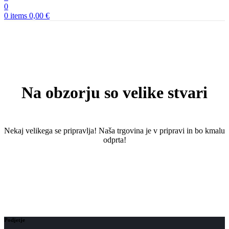
0
0
items
0,00
€
Na obzorju so velike stvari
Nekaj ​​velikega se pripravlja! Naša trgovina je v pripravi in ​​bo kmalu
odprta!
Podjetje