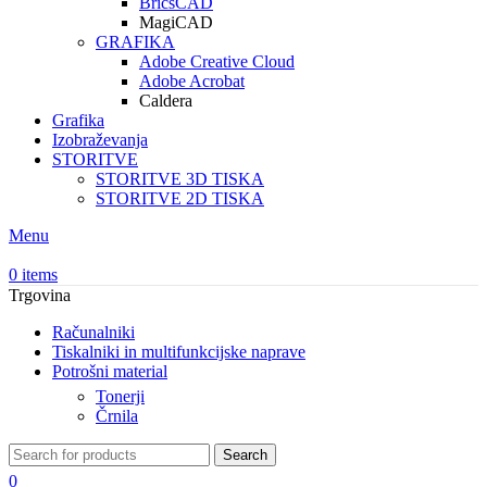
BricsCAD
MagiCAD
GRAFIKA
Adobe Creative Cloud
Adobe Acrobat
Caldera
Grafika
Izobraževanja
STORITVE
STORITVE 3D TISKA
STORITVE 2D TISKA
Menu
0
items
Trgovina
Računalniki
Tiskalniki in multifunkcijske naprave
Potrošni material
Tonerji
Črnila
Search
0