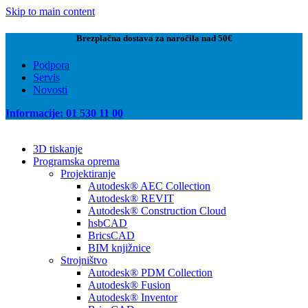
Skip to main content
Brezplačna dostava za naročila nad 50€
Podpora
Servis
Novosti
Informacije: 01 530 11 00
3D tiskanje
Programska oprema
Projektiranje
Autodesk® AEC Collection
Autodesk® REVIT
Autodesk® Construction Cloud
hsbCAD
BricsCAD
BIM knjižnice
Strojništvo
Autodesk® PDM Collection
Autodesk® Fusion
Autodesk® Inventor