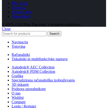
Moj račun
Košarica
Seznam želja
Primerjalnik
© 2025, CGS Plus Trgovina. Vse pravice pridržane.
Close
Search
Navigacija
Trgovina
Računalniki
Tiskalniki in multifunkcijske naprave
Autodesk® AEC Collection
Autodesk® PDM Collection
Grafika
Specializirana računalniška izobraževanja
3D tiskanje
Podpora uporabnikom
O nas
Wishlist
Compare
Login / Register