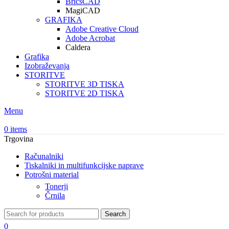
BricsCAD
MagiCAD
GRAFIKA
Adobe Creative Cloud
Adobe Acrobat
Caldera
Grafika
Izobraževanja
STORITVE
STORITVE 3D TISKA
STORITVE 2D TISKA
Menu
0
items
Trgovina
Računalniki
Tiskalniki in multifunkcijske naprave
Potrošni material
Tonerji
Črnila
Search
0