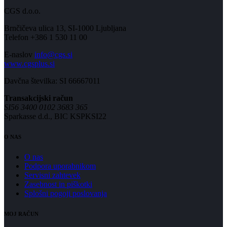
CGS d.o.o.
Brnčičeva ulica 13, SI-1000 Ljubljana
Telefon +386 1 530 11 00
E-naslov
info@cgs.si
www.cgsplus.si
Davčna številka: SI 66667011
Transakcijski račun
SI56 3400 0102 3683 365
Sparkasse d.d., BIC KSPKSI22
O NAS
O nas
Podpora uporabnikom
Servisni zahtevek
Zasebnost in piškotki
Splošni pogoji poslovanja
MOJ RAČUN