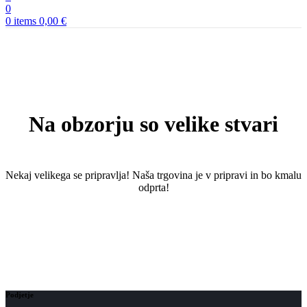
0
0
items
0,00
€
Na obzorju so velike stvari
Nekaj ​​velikega se pripravlja! Naša trgovina je v pripravi in ​​bo kmalu
odprta!
Podjetje