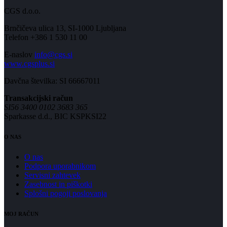
CGS d.o.o.
Brnčičeva ulica 13, SI-1000 Ljubljana
Telefon +386 1 530 11 00
E-naslov
info@cgs.si
www.cgsplus.si
Davčna številka: SI 66667011
Transakcijski račun
SI56 3400 0102 3683 365
Sparkasse d.d., BIC KSPKSI22
O NAS
O nas
Podpora uporabnikom
Servisni zahtevek
Zasebnost in piškotki
Splošni pogoji poslovanja
MOJ RAČUN