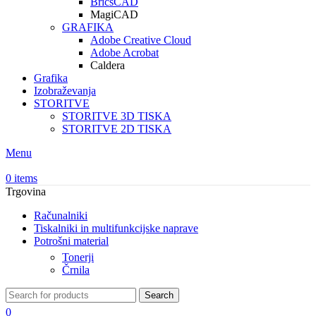
BricsCAD
MagiCAD
GRAFIKA
Adobe Creative Cloud
Adobe Acrobat
Caldera
Grafika
Izobraževanja
STORITVE
STORITVE 3D TISKA
STORITVE 2D TISKA
Menu
0
items
Trgovina
Računalniki
Tiskalniki in multifunkcijske naprave
Potrošni material
Tonerji
Črnila
Search
0