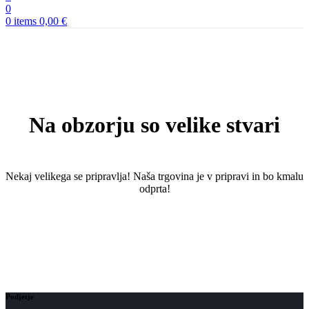
0
0
items
0,00
€
Na obzorju so velike stvari
Nekaj ​​velikega se pripravlja! Naša trgovina je v pripravi in ​​bo kmalu
odprta!
Podjetje