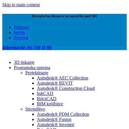
Skip to main content
Brezplačna dostava za naročila nad 50€
Podpora
Servis
Novosti
Informacije: 01 530 11 00
3D tiskanje
Programska oprema
Projektiranje
Autodesk® AEC Collection
Autodesk® REVIT
Autodesk® Construction Cloud
hsbCAD
BricsCAD
BIM knjižnice
Strojništvo
Autodesk® PDM Collection
Autodesk® Fusion
Autodesk® Inventor