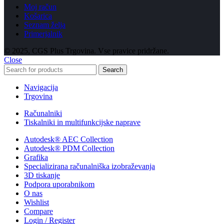
Moj račun
Košarica
Seznam želja
Primerjalnik
© 2025, CGS Plus Trgovina. Vse pravice pridržane.
Close
Search
Navigacija
Trgovina
Računalniki
Tiskalniki in multifunkcijske naprave
Autodesk® AEC Collection
Autodesk® PDM Collection
Grafika
Specializirana računalniška izobraževanja
3D tiskanje
Podpora uporabnikom
O nas
Wishlist
Compare
Login / Register