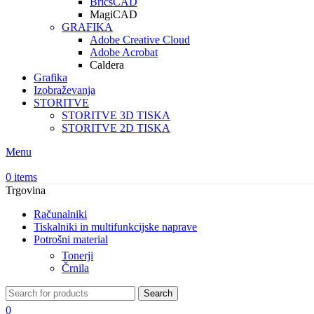
BricsCAD
MagiCAD
GRAFIKA
Adobe Creative Cloud
Adobe Acrobat
Caldera
Grafika
Izobraževanja
STORITVE
STORITVE 3D TISKA
STORITVE 2D TISKA
Menu
0
items
Trgovina
Računalniki
Tiskalniki in multifunkcijske naprave
Potrošni material
Tonerji
Črnila
Search
0