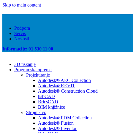
Skip to main content
Podpora
Servis
Novosti
Informacije: 01 530 11 00
3D tiskanje
Programska oprema
Projektiranje
Autodesk® AEC Collection
Autodesk® REVIT
Autodesk® Construction Cloud
hsbCAD
BricsCAD
BIM knjižnice
Strojništvo
Autodesk® PDM Collection
Autodesk® Fusion
Autodesk® Inventor