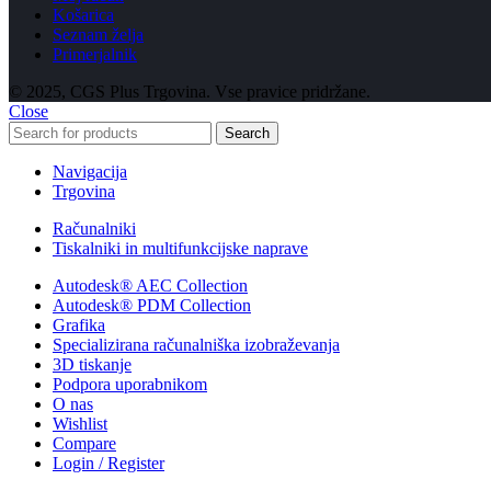
Košarica
Seznam želja
Primerjalnik
© 2025, CGS Plus Trgovina. Vse pravice pridržane.
Close
Search
Navigacija
Trgovina
Računalniki
Tiskalniki in multifunkcijske naprave
Autodesk® AEC Collection
Autodesk® PDM Collection
Grafika
Specializirana računalniška izobraževanja
3D tiskanje
Podpora uporabnikom
O nas
Wishlist
Compare
Login / Register