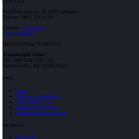
CGS d.o.o.
Brnčičeva ulica 13, SI-1000 Ljubljana
Telefon +386 1 530 11 00
E-naslov
info@cgs.si
www.cgsplus.si
Davčna številka: SI 66667011
Transakcijski račun
SI56 3400 0102 3683 365
Sparkasse d.d., BIC KSPKSI22
O NAS
O nas
Podpora uporabnikom
Servisni zahtevek
Zasebnost in piškotki
Splošni pogoji poslovanja
MOJ RAČUN
Moj račun