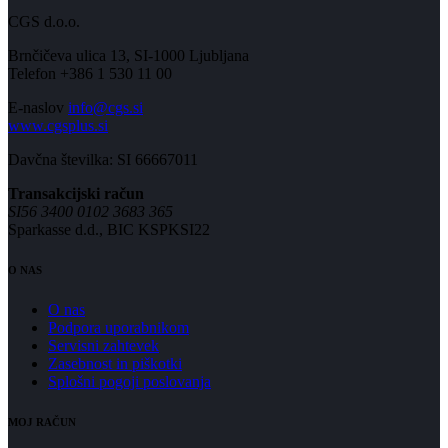
CGS d.o.o.
Brnčičeva ulica 13, SI-1000 Ljubljana
Telefon +386 1 530 11 00
E-naslov
info@cgs.si
www.cgsplus.si
Davčna številka: SI 66667011
Transakcijski račun
SI56 3400 0102 3683 365
Sparkasse d.d., BIC KSPKSI22
O NAS
O nas
Podpora uporabnikom
Servisni zahtevek
Zasebnost in piškotki
Splošni pogoji poslovanja
MOJ RAČUN