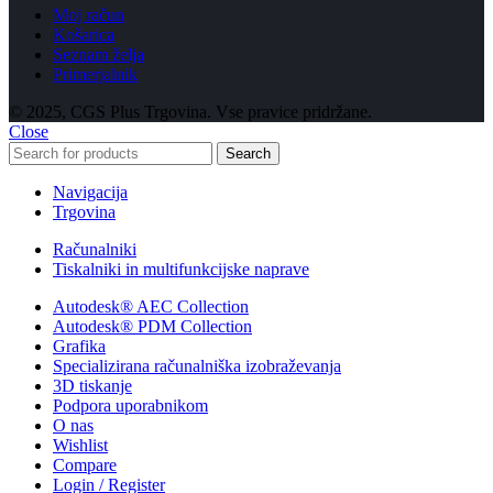
Moj račun
Košarica
Seznam želja
Primerjalnik
© 2025, CGS Plus Trgovina. Vse pravice pridržane.
Close
Search
Navigacija
Trgovina
Računalniki
Tiskalniki in multifunkcijske naprave
Autodesk® AEC Collection
Autodesk® PDM Collection
Grafika
Specializirana računalniška izobraževanja
3D tiskanje
Podpora uporabnikom
O nas
Wishlist
Compare
Login / Register