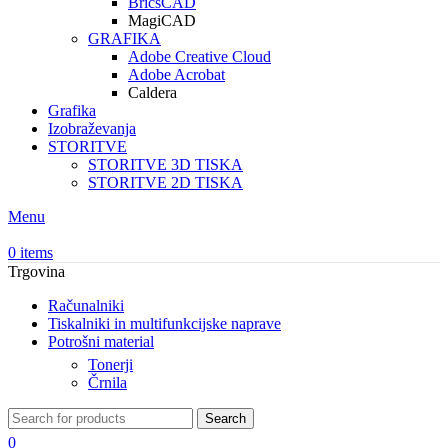
BricsCAD
MagiCAD
GRAFIKA
Adobe Creative Cloud
Adobe Acrobat
Caldera
Grafika
Izobraževanja
STORITVE
STORITVE 3D TISKA
STORITVE 2D TISKA
Menu
0
items
Trgovina
Računalniki
Tiskalniki in multifunkcijske naprave
Potrošni material
Tonerji
Črnila
Search
0