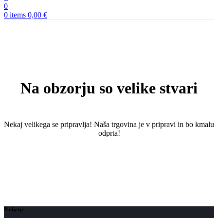
0
0
items
0,00
€
Na obzorju so velike stvari
Nekaj ​​velikega se pripravlja! Naša trgovina je v pripravi in ​​bo kmalu
odprta!
Podjetje