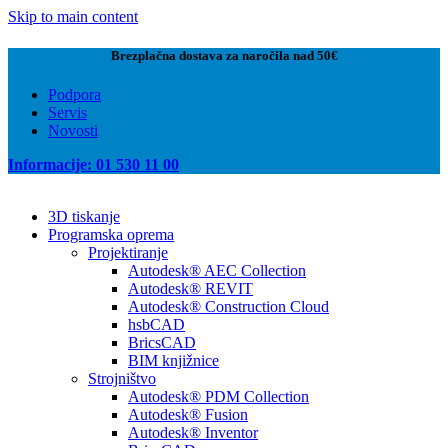
Skip to main content
Brezplačna dostava za naročila nad 50€
Podpora
Servis
Novosti
Informacije: 01 530 11 00
3D tiskanje
Programska oprema
Projektiranje
Autodesk® AEC Collection
Autodesk® REVIT
Autodesk® Construction Cloud
hsbCAD
BricsCAD
BIM knjižnice
Strojništvo
Autodesk® PDM Collection
Autodesk® Fusion
Autodesk® Inventor