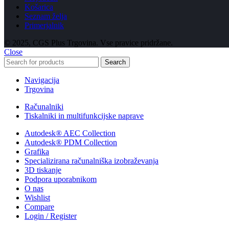
Košarica
Seznam želja
Primerjalnik
© 2025, CGS Plus Trgovina. Vse pravice pridržane.
Close
Search
Navigacija
Trgovina
Računalniki
Tiskalniki in multifunkcijske naprave
Autodesk® AEC Collection
Autodesk® PDM Collection
Grafika
Specializirana računalniška izobraževanja
3D tiskanje
Podpora uporabnikom
O nas
Wishlist
Compare
Login / Register