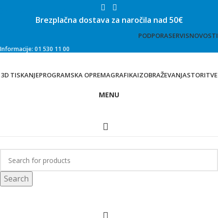
Skip to main content
Brezplačna dostava za naročila nad 50€
PODPORA
SERVIS
NOVOSTI
Informacije: 01 530 11 00
3D TISKANJE
PROGRAMSKA OPREMA
GRAFIKA
IZOBRAŽEVANJA
STORITVE
MENU
Trgovina
Search