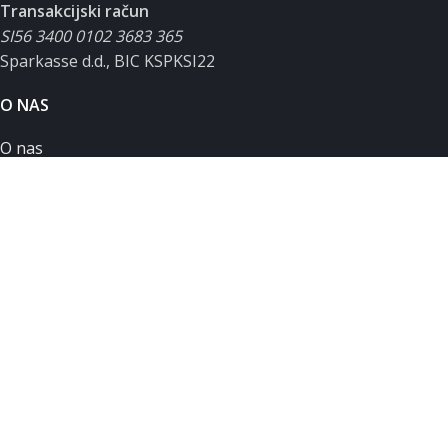
Transakcijski račun
SI56 3400 0102 3683 365
Sparkasse d.d., BIC KSPKSI22
O NAS
O nas
Podpora uporabnikom
Servisni zahtevek
Zasebnost in piškotki
Splošni pogoji poslovanja
MOJ RAČUN
Moj račun
Košarica
Seznam želja
Primerjalnik