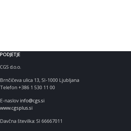
PODJETJE
CGS d.o.o.
Brnčičeva ulica 13, SI-1000 Ljubljana
Telefon +386 1 530 11 00
E-naslov
info@cgs.si
www.cgsplus.si
Davčna številka: SI 66667011