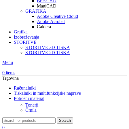
BricsCAD
MagiCAD
GRAFIKA
Adobe Creative Cloud
Adobe Acrobat
Caldera
Grafika
Izobraževanja
STORITVE
STORITVE 3D TISKA
STORITVE 2D TISKA
Menu
0
items
Trgovina
Računalniki
Tiskalniki in multifunkcijske naprave
Potrošni material
Tonerji
Črnila
Search
0