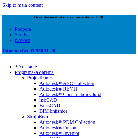
Skip to main content
Brezplačna dostava za naročila nad 50€
Podpora
Servis
Novosti
Informacije: 01 530 11 00
3D tiskanje
Programska oprema
Projektiranje
Autodesk® AEC Collection
Autodesk® REVIT
Autodesk® Construction Cloud
hsbCAD
BricsCAD
BIM knjižnice
Strojništvo
Autodesk® PDM Collection
Autodesk® Fusion
Autodesk® Inventor