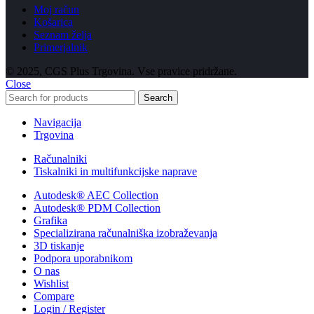
Moj račun
Košarica
Seznam želja
Primerjalnik
© 2025, CGS Plus Trgovina. Vse pravice pridržane.
Close
Search
Navigacija
Trgovina
Računalniki
Tiskalniki in multifunkcijske naprave
Autodesk® AEC Collection
Autodesk® PDM Collection
Grafika
Specializirana računalniška izobraževanja
3D tiskanje
Podpora uporabnikom
O nas
Wishlist
Compare
Login / Register