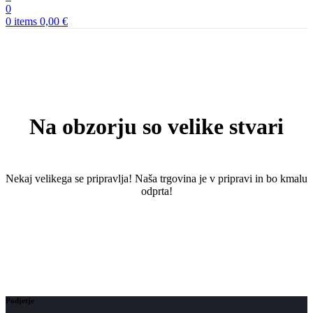
0
0
items
0,00
€
Na obzorju so velike stvari
Nekaj ​​velikega se pripravlja! Naša trgovina je v pripravi in ​​bo kmalu
odprta!
Podjetje