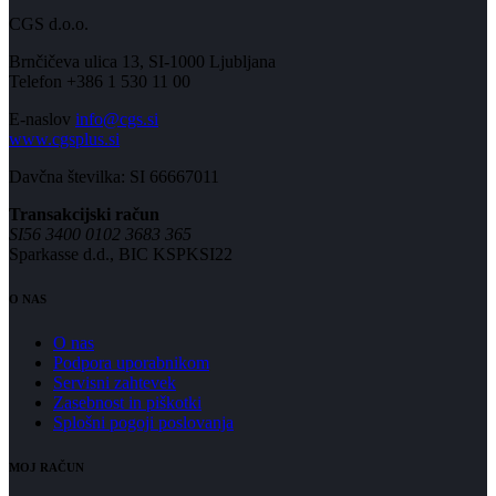
CGS d.o.o.
Brnčičeva ulica 13, SI-1000 Ljubljana
Telefon +386 1 530 11 00
E-naslov
info@cgs.si
www.cgsplus.si
Davčna številka: SI 66667011
Transakcijski račun
SI56 3400 0102 3683 365
Sparkasse d.d., BIC KSPKSI22
O NAS
O nas
Podpora uporabnikom
Servisni zahtevek
Zasebnost in piškotki
Splošni pogoji poslovanja
MOJ RAČUN