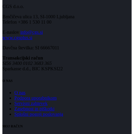
CGS d.o.o.
Brnčičeva ulica 13, SI-1000 Ljubljana
Telefon +386 1 530 11 00
E-naslov
info@cgs.si
www.cgsplus.si
Davčna številka: SI 66667011
Transakcijski račun
SI56 3400 0102 3683 365
Sparkasse d.d., BIC KSPKSI22
O NAS
O nas
Podpora uporabnikom
Servisni zahtevek
Zasebnost in piškotki
Splošni pogoji poslovanja
MOJ RAČUN