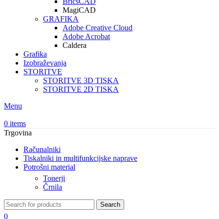
BricsCAD
MagiCAD
GRAFIKA
Adobe Creative Cloud
Adobe Acrobat
Caldera
Grafika
Izobraževanja
STORITVE
STORITVE 3D TISKA
STORITVE 2D TISKA
Menu
0
items
Trgovina
Računalniki
Tiskalniki in multifunkcijske naprave
Potrošni material
Tonerji
Črnila
Search
0