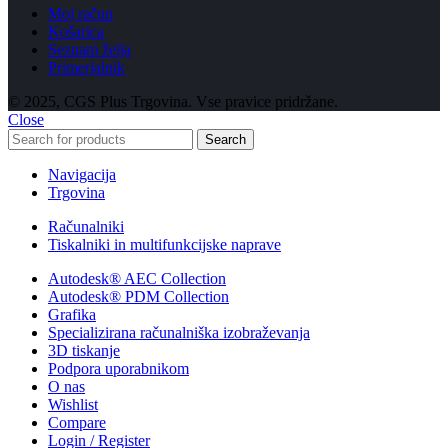
Moj račun
Košarica
Seznam želja
Primerjalnik
© 2025, CGS Plus Trgovina. Vse pravice pridržane.
Close
Search
Navigacija
Trgovina
Računalniki
Tiskalniki in multifunkcijske naprave
Autodesk® AEC Collection
Autodesk® PDM Collection
Grafika
Specializirana računalniška izobraževanja
3D tiskanje
Podpora uporabnikom
O nas
Wishlist
Compare
Login / Register