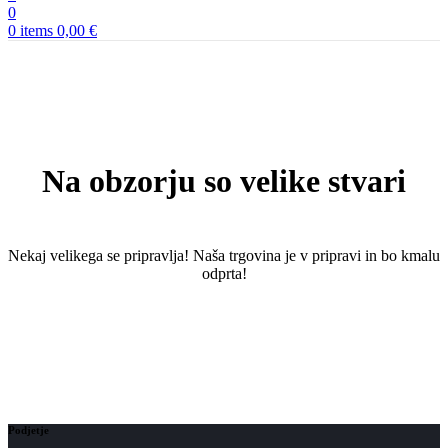
0
0
items
0,00
€
Na obzorju so velike stvari
Nekaj ​​velikega se pripravlja! Naša trgovina je v pripravi in ​​bo kmalu
odprta!
Podjetje