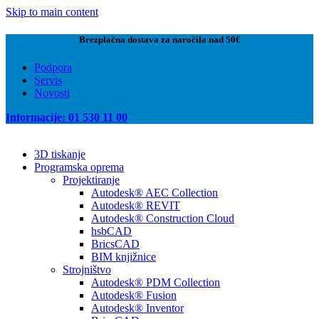
Skip to main content
Brezplačna dostava za naročila nad 50€
Podpora
Servis
Novosti
Informacije: 01 530 11 00
3D tiskanje
Programska oprema
Projektiranje
Autodesk® AEC Collection
Autodesk® REVIT
Autodesk® Construction Cloud
hsbCAD
BricsCAD
BIM knjižnice
Strojništvo
Autodesk® PDM Collection
Autodesk® Fusion
Autodesk® Inventor