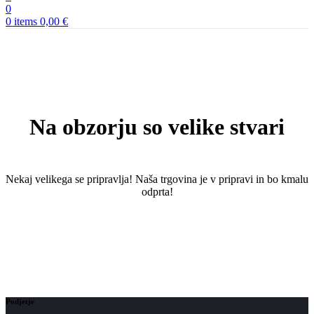
0
0
items
0,00
€
Na obzorju so velike stvari
Nekaj ​​velikega se pripravlja! Naša trgovina je v pripravi in ​​bo kmalu
odprta!
Podjetje