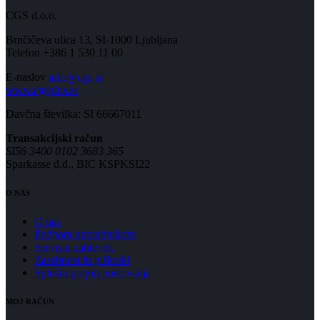
CGS d.o.o.
Brnčičeva ulica 13, SI-1000 Ljubljana
Telefon +386 1 530 11 00
E-naslov
info@cgs.si
www.cgsplus.si
Davčna številka: SI 66667011
Transakcijski račun
SI56 3400 0102 3683 365
Sparkasse d.d., BIC KSPKSI22
O NAS
O nas
Podpora uporabnikom
Servisni zahtevek
Zasebnost in piškotki
Splošni pogoji poslovanja
MOJ RAČUN