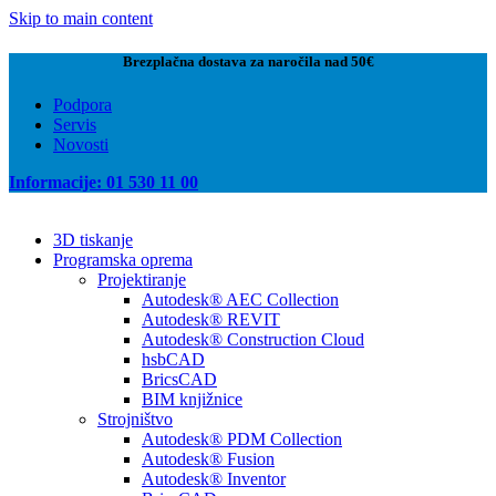
Skip to main content
Brezplačna dostava za naročila nad 50€
Podpora
Servis
Novosti
Informacije: 01 530 11 00
3D tiskanje
Programska oprema
Projektiranje
Autodesk® AEC Collection
Autodesk® REVIT
Autodesk® Construction Cloud
hsbCAD
BricsCAD
BIM knjižnice
Strojništvo
Autodesk® PDM Collection
Autodesk® Fusion
Autodesk® Inventor