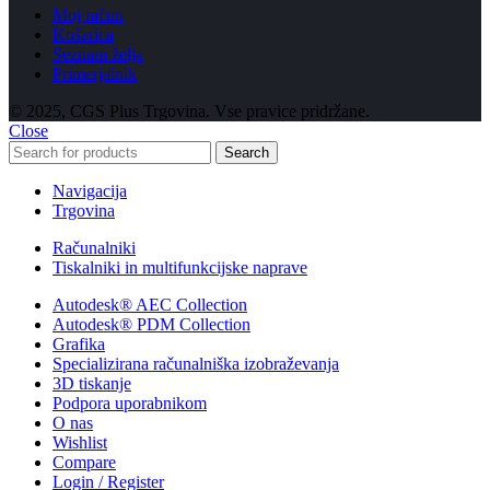
Moj račun
Košarica
Seznam želja
Primerjalnik
© 2025, CGS Plus Trgovina. Vse pravice pridržane.
Close
Search
Navigacija
Trgovina
Računalniki
Tiskalniki in multifunkcijske naprave
Autodesk® AEC Collection
Autodesk® PDM Collection
Grafika
Specializirana računalniška izobraževanja
3D tiskanje
Podpora uporabnikom
O nas
Wishlist
Compare
Login / Register