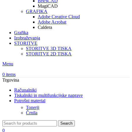
BricsCAD
MagiCAD
GRAFIKA
Adobe Creative Cloud
Adobe Acrobat
Caldera
Grafika
Izobraževanja
STORITVE
STORITVE 3D TISKA
STORITVE 2D TISKA
Menu
0
items
Trgovina
Računalniki
Tiskalniki in multifunkcijske naprave
Potrošni material
Tonerji
Črnila
Search
0