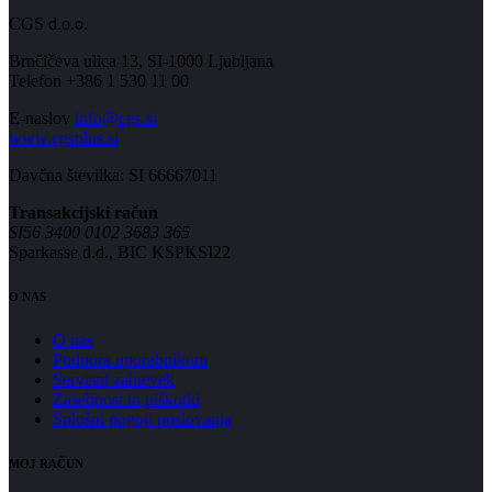
CGS d.o.o.
Brnčičeva ulica 13, SI-1000 Ljubljana
Telefon +386 1 530 11 00
E-naslov
info@cgs.si
www.cgsplus.si
Davčna številka: SI 66667011
Transakcijski račun
SI56 3400 0102 3683 365
Sparkasse d.d., BIC KSPKSI22
O NAS
O nas
Podpora uporabnikom
Servisni zahtevek
Zasebnost in piškotki
Splošni pogoji poslovanja
MOJ RAČUN