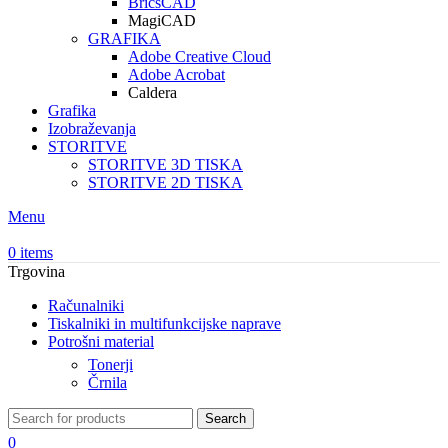
BricsCAD
MagiCAD
GRAFIKA
Adobe Creative Cloud
Adobe Acrobat
Caldera
Grafika
Izobraževanja
STORITVE
STORITVE 3D TISKA
STORITVE 2D TISKA
Menu
0
items
Trgovina
Računalniki
Tiskalniki in multifunkcijske naprave
Potrošni material
Tonerji
Črnila
Search
0