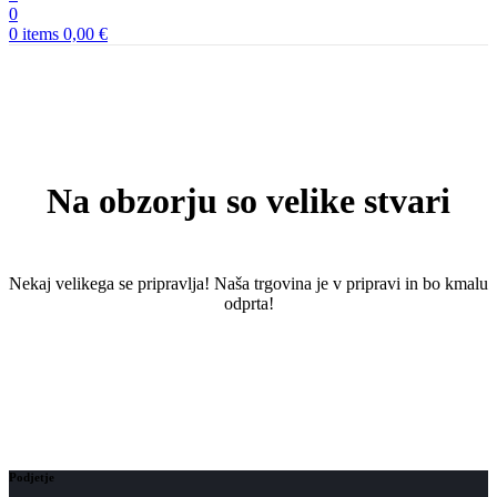
0
0
items
0,00
€
Na obzorju so velike stvari
Nekaj ​​velikega se pripravlja! Naša trgovina je v pripravi in ​​bo kmalu
odprta!
Podjetje