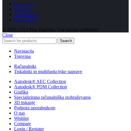
Moj račun
Košarica
Seznam želja
Primerjalnik
© 2025, CGS Plus Trgovina. Vse pravice pridržane.
Close
Search
Navigacija
Trgovina
Računalniki
Tiskalniki in multifunkcijske naprave
Autodesk® AEC Collection
Autodesk® PDM Collection
Grafika
Specializirana računalniška izobraževanja
3D tiskanje
Podpora uporabnikom
O nas
Wishlist
Compare
Login / Register