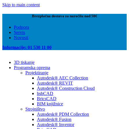
Skip to main content
Brezplačna dostava za naročila nad 50€
Podpora
Servis
Novosti
Informacije: 01 530 11 00
3D tiskanje
Programska oprema
Projektiranje
Autodesk® AEC Collection
Autodesk® REVIT
Autodesk® Construction Cloud
hsbCAD
BricsCAD
BIM knjižnice
Strojništvo
Autodesk® PDM Collection
Autodesk® Fusion
Autodesk® Inventor