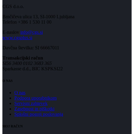
CGS d.o.o.
Brnčičeva ulica 13, SI-1000 Ljubljana
Telefon +386 1 530 11 00
E-naslov
info@cgs.si
www.cgsplus.si
Davčna številka: SI 66667011
Transakcijski račun
SI56 3400 0102 3683 365
Sparkasse d.d., BIC KSPKSI22
O NAS
O nas
Podpora uporabnikom
Servisni zahtevek
Zasebnost in piškotki
Splošni pogoji poslovanja
MOJ RAČUN