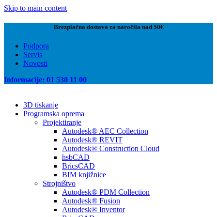
Skip to main content
Brezplačna dostava za naročila nad 50€
Podpora
Servis
Novosti
Informacije: 01 530 11 00
3D tiskanje
Programska oprema
Projektiranje
Autodesk® AEC Collection
Autodesk® REVIT
Autodesk® Construction Cloud
hsbCAD
BricsCAD
BIM knjižnice
Strojništvo
Autodesk® PDM Collection
Autodesk® Fusion
Autodesk® Inventor