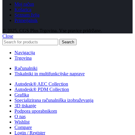
Moj račun
Košarica
Seznam želja
Primerjalnik
© 2025, CGS Plus Trgovina. Vse pravice pridržane.
Close
Search
Navigacija
Trgovina
Računalniki
Tiskalniki in multifunkcijske naprave
Autodesk® AEC Collection
Autodesk® PDM Collection
Grafika
Specializirana računalniška izobraževanja
3D tiskanje
Podpora uporabnikom
O nas
Wishlist
Compare
Login / Register