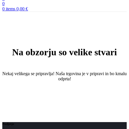
0
0
items
0,00
€
Na obzorju so velike stvari
Nekaj ​​velikega se pripravlja! Naša trgovina je v pripravi in ​​bo kmalu
odprta!
Podjetje