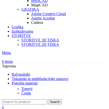
BricsCAD
MagiCAD
GRAFIKA
Adobe Creative Cloud
Adobe Acrobat
Caldera
Grafika
Izobraževanja
STORITVE
STORITVE 3D TISKA
STORITVE 2D TISKA
Menu
0
items
Trgovina
Računalniki
Tiskalniki in multifunkcijske naprave
Potrošni material
Tonerji
Črnila
Search
0