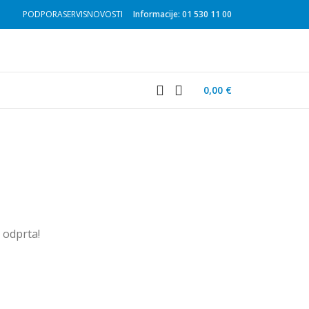
PODPORA
SERVIS
NOVOSTI
Informacije: 01 530 11 00
0,00
€
u odprta!