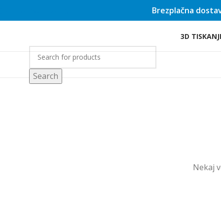
Brezplačna dostav
Skip to main content
3D TISKANJ
rgovina
Search
Nekaj ​​