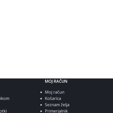
MOJ RAČUN
Moj račun
nikom
Košarica
Seznam želja
otki
Primerjalnik