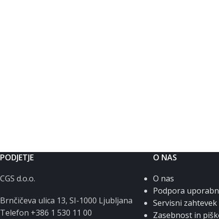
PODJETJE
O NAS
CGS d.o.o.
O nas
Podpora uporab
Brnčičeva ulica 13, SI-1000 Ljubljana
Servisni zahtevek
Telefon +386 1 530 11 00
Zasebnost in pišk