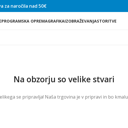
a za naročila nad 50€
E
PROGRAMSKA OPREMA
GRAFIKA
IZOBRAŽEVANJA
STORITVE
Na obzorju so velike stvari
velikega se pripravlja! Naša trgovina je v pripravi in ​​bo kmal