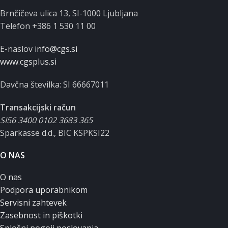
Brnčičeva ulica 13, SI-1000 Ljubljana
Telefon +386 1 530 11 00
E-naslov
info@cgs.si
www.cgsplus.si
Davčna številka: SI 66667011
Transakcijski račun
SI56 3400 0102 3683 365
Sparkasse d.d., BIC KSPKSI22
O NAS
O nas
Podpora uporabnikom
Servisni zahtevek
Zasebnost in piškotki