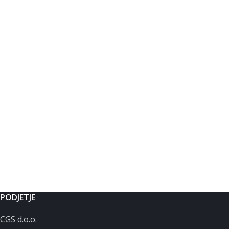
PODJETJE
CGS d.o.o.