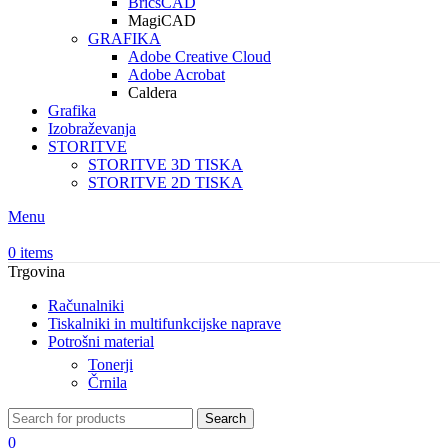
BricsCAD
MagiCAD
GRAFIKA
Adobe Creative Cloud
Adobe Acrobat
Caldera
Grafika
Izobraževanja
STORITVE
STORITVE 3D TISKA
STORITVE 2D TISKA
Menu
0
items
Trgovina
Računalniki
Tiskalniki in multifunkcijske naprave
Potrošni material
Tonerji
Črnila
Search
0