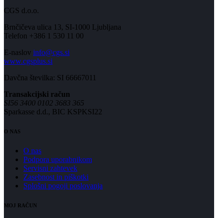
CGS d.o.o.
Brnčičeva ulica 13, SI-1000 Ljubljana
Telefon +386 1 530 11 00
E-naslov
info@cgs.si
www.cgsplus.si
Davčna številka: SI 66667011
Transakcijski račun
SI56 3400 0102 3683 365
Sparkasse d.d., BIC KSPKSI22
O NAS
O nas
Podpora uporabnikom
Servisni zahtevek
Zasebnost in piškotki
Splošni pogoji poslovanja
MOJ RAČUN