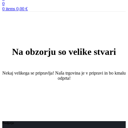
0
0
items
0,00
€
Na obzorju so velike stvari
Nekaj ​​velikega se pripravlja! Naša trgovina je v pripravi in ​​bo kmalu
odprta!
Podjetje