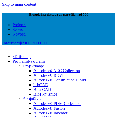
Skip to main content
Brezplačna dostava za naročila nad 50€
Podpora
Servis
Novosti
Informacije: 01 530 11 00
3D tiskanje
Programska oprema
Projektiranje
Autodesk® AEC Collection
Autodesk® REVIT
Autodesk® Construction Cloud
hsbCAD
BricsCAD
BIM knjižnice
Strojništvo
Autodesk® PDM Collection
Autodesk® Fusion
Autodesk® Inventor