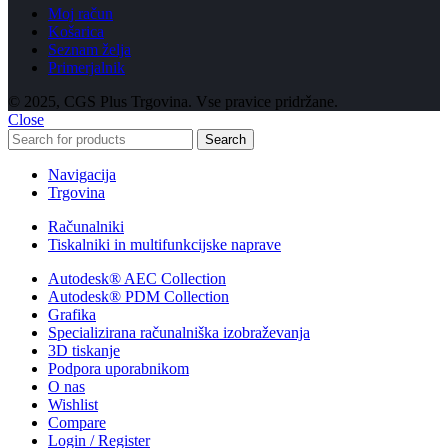
Moj račun
Košarica
Seznam želja
Primerjalnik
© 2025, CGS Plus Trgovina. Vse pravice pridržane.
Close
Search
Navigacija
Trgovina
Računalniki
Tiskalniki in multifunkcijske naprave
Autodesk® AEC Collection
Autodesk® PDM Collection
Grafika
Specializirana računalniška izobraževanja
3D tiskanje
Podpora uporabnikom
O nas
Wishlist
Compare
Login / Register