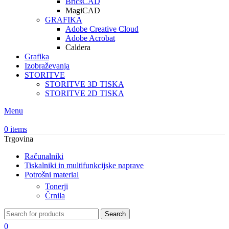
BricsCAD
MagiCAD
GRAFIKA
Adobe Creative Cloud
Adobe Acrobat
Caldera
Grafika
Izobraževanja
STORITVE
STORITVE 3D TISKA
STORITVE 2D TISKA
Menu
0
items
Trgovina
Računalniki
Tiskalniki in multifunkcijske naprave
Potrošni material
Tonerji
Črnila
Search
0