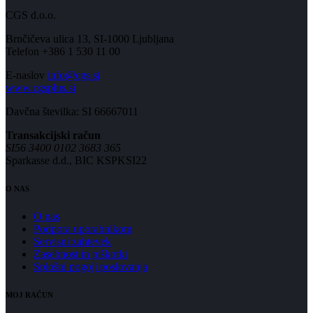
CGS d.o.o.
Brnčičeva ulica 13, SI-1000 Ljubljana
Telefon +386 1 530 11 00
E-naslov
info@cgs.si
www.cgsplus.si
Davčna številka: SI 66667011
Transakcijski račun
SI56 3400 0102 3683 365
Sparkasse d.d., BIC KSPKSI22
O NAS
O nas
Podpora uporabnikom
Servisni zahtevek
Zasebnost in piškotki
Splošni pogoji poslovanja
MOJ RAČUN