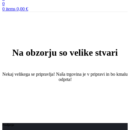
0
0
items
0,00
€
Na obzorju so velike stvari
Nekaj ​​velikega se pripravlja! Naša trgovina je v pripravi in ​​bo kmalu
odprta!
Podjetje