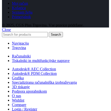
Moj račun
Košarica
Seznam želja
Primerjalnik
© 2025, CGS Plus Trgovina. Vse pravice pridržane.
Close
Search
Navigacija
Trgovina
Računalniki
Tiskalniki in multifunkcijske naprave
Autodesk® AEC Collection
Autodesk® PDM Collection
Grafika
Specializirana računalniška izobraževanja
3D tiskanje
Podpora uporabnikom
O nas
Wishlist
Compare
Login / Register