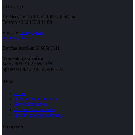
CGS d.o.o.
Brnčičeva ulica 13, SI-1000 Ljubljana
Telefon +386 1 530 11 00
E-naslov
info@cgs.si
www.cgsplus.si
Davčna številka: SI 66667011
Transakcijski račun
SI56 3400 0102 3683 365
Sparkasse d.d., BIC KSPKSI22
O NAS
O nas
Podpora uporabnikom
Servisni zahtevek
Zasebnost in piškotki
Splošni pogoji poslovanja
MOJ RAČUN