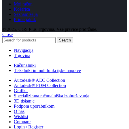
Moj račun
Košarica
Seznam želja
Primerjalnik
© 2025, CGS Plus Trgovina. Vse pravice pridržane.
Close
Search
Navigacija
Trgovina
Računalniki
Tiskalniki in multifunkcijske naprave
Autodesk® AEC Collection
Autodesk® PDM Collection
Grafika
Specializirana računalniška izobraževanja
3D tiskanje
Podpora uporabnikom
O nas
Wishlist
Compare
Login / Register