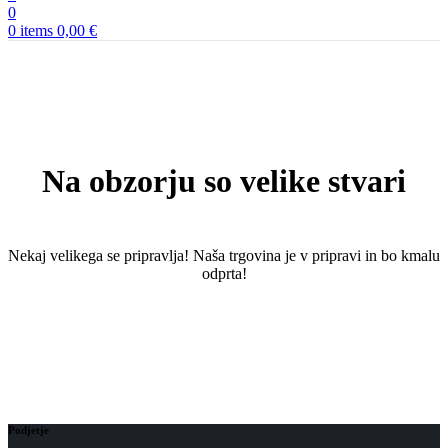
0
0
items
0,00
€
Na obzorju so velike stvari
Nekaj ​​velikega se pripravlja! Naša trgovina je v pripravi in ​​bo kmalu
odprta!
Podjetje