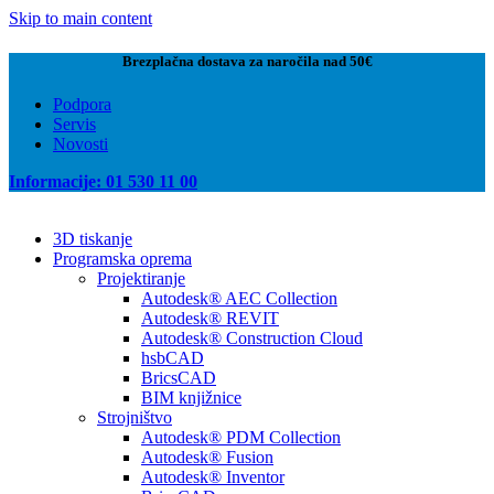
Skip to main content
Brezplačna dostava za naročila nad 50€
Podpora
Servis
Novosti
Informacije: 01 530 11 00
3D tiskanje
Programska oprema
Projektiranje
Autodesk® AEC Collection
Autodesk® REVIT
Autodesk® Construction Cloud
hsbCAD
BricsCAD
BIM knjižnice
Strojništvo
Autodesk® PDM Collection
Autodesk® Fusion
Autodesk® Inventor