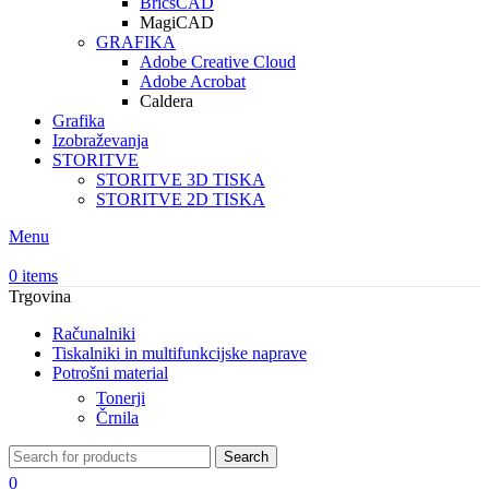
BricsCAD
MagiCAD
GRAFIKA
Adobe Creative Cloud
Adobe Acrobat
Caldera
Grafika
Izobraževanja
STORITVE
STORITVE 3D TISKA
STORITVE 2D TISKA
Menu
0
items
Trgovina
Računalniki
Tiskalniki in multifunkcijske naprave
Potrošni material
Tonerji
Črnila
Search
0