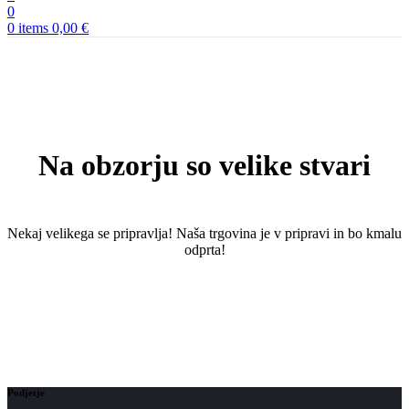
0
0
items
0,00
€
Na obzorju so velike stvari
Nekaj ​​velikega se pripravlja! Naša trgovina je v pripravi in ​​bo kmalu
odprta!
Podjetje