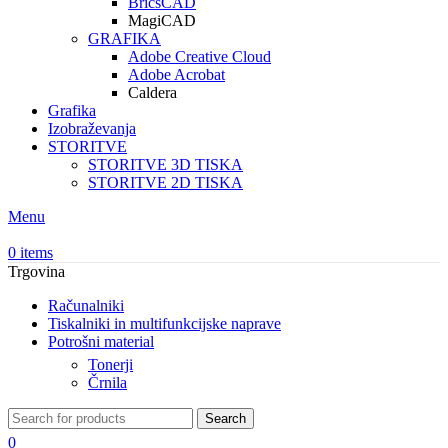
BricsCAD
MagiCAD
GRAFIKA
Adobe Creative Cloud
Adobe Acrobat
Caldera
Grafika
Izobraževanja
STORITVE
STORITVE 3D TISKA
STORITVE 2D TISKA
Menu
0
items
Trgovina
Računalniki
Tiskalniki in multifunkcijske naprave
Potrošni material
Tonerji
Črnila
Search
0