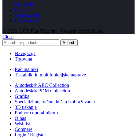
Moj račun
Košarica
Seznam želja
Primerjalnik
© 2025, CGS Plus Trgovina. Vse pravice pridržane.
Close
Search
Navigacija
Trgovina
Računalniki
Tiskalniki in multifunkcijske naprave
Autodesk® AEC Collection
Autodesk® PDM Collection
Grafika
Specializirana računalniška izobraževanja
3D tiskanje
Podpora uporabnikom
O nas
Wishlist
Compare
Login / Register