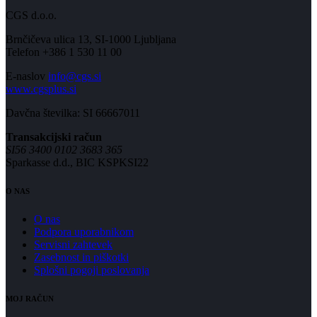
CGS d.o.o.
Brnčičeva ulica 13, SI-1000 Ljubljana
Telefon +386 1 530 11 00
E-naslov
info@cgs.si
www.cgsplus.si
Davčna številka: SI 66667011
Transakcijski račun
SI56 3400 0102 3683 365
Sparkasse d.d., BIC KSPKSI22
O NAS
O nas
Podpora uporabnikom
Servisni zahtevek
Zasebnost in piškotki
Splošni pogoji poslovanja
MOJ RAČUN