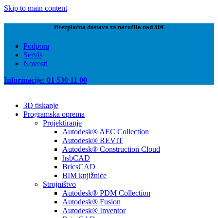
Skip to main content
Brezplačna dostava za naročila nad 50€
Podpora
Servis
Novosti
Informacije: 01 530 11 00
3D tiskanje
Programska oprema
Projektiranje
Autodesk® AEC Collection
Autodesk® REVIT
Autodesk® Construction Cloud
hsbCAD
BricsCAD
BIM knjižnice
Strojništvo
Autodesk® PDM Collection
Autodesk® Fusion
Autodesk® Inventor