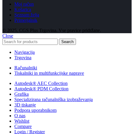
Moj račun
Košarica
Seznam želja
Primerjalnik
© 2025, CGS Plus Trgovina. Vse pravice pridržane.
Close
Search
Navigacija
Trgovina
Računalniki
Tiskalniki in multifunkcijske naprave
Autodesk® AEC Collection
Autodesk® PDM Collection
Grafika
Specializirana računalniška izobraževanja
3D tiskanje
Podpora uporabnikom
O nas
Wishlist
Compare
Login / Register