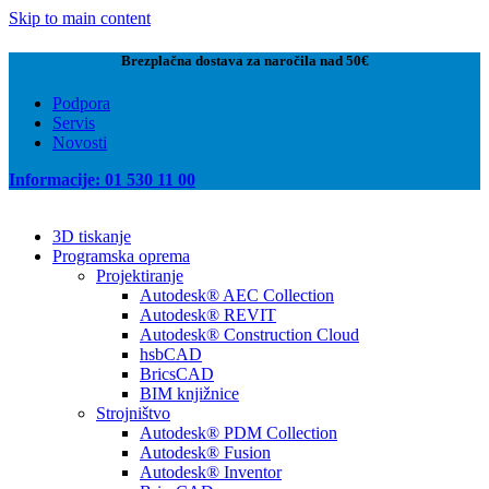
Skip to main content
Brezplačna dostava za naročila nad 50€
Podpora
Servis
Novosti
Informacije: 01 530 11 00
3D tiskanje
Programska oprema
Projektiranje
Autodesk® AEC Collection
Autodesk® REVIT
Autodesk® Construction Cloud
hsbCAD
BricsCAD
BIM knjižnice
Strojništvo
Autodesk® PDM Collection
Autodesk® Fusion
Autodesk® Inventor