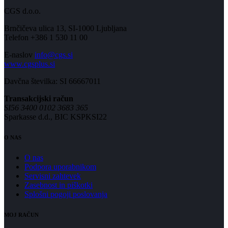
CGS d.o.o.
Brnčičeva ulica 13, SI-1000 Ljubljana
Telefon +386 1 530 11 00
E-naslov
info@cgs.si
www.cgsplus.si
Davčna številka: SI 66667011
Transakcijski račun
SI56 3400 0102 3683 365
Sparkasse d.d., BIC KSPKSI22
O NAS
O nas
Podpora uporabnikom
Servisni zahtevek
Zasebnost in piškotki
Splošni pogoji poslovanja
MOJ RAČUN