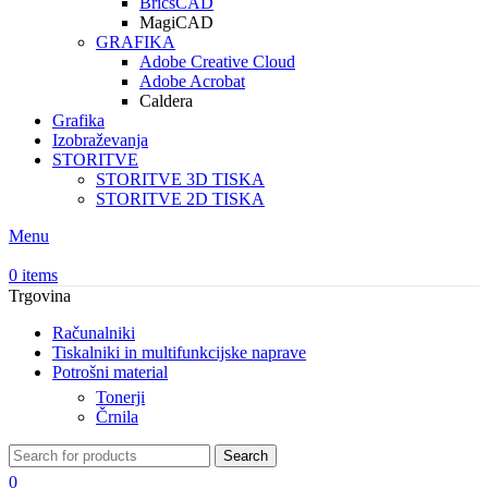
BricsCAD
MagiCAD
GRAFIKA
Adobe Creative Cloud
Adobe Acrobat
Caldera
Grafika
Izobraževanja
STORITVE
STORITVE 3D TISKA
STORITVE 2D TISKA
Menu
0
items
Trgovina
Računalniki
Tiskalniki in multifunkcijske naprave
Potrošni material
Tonerji
Črnila
Search
0