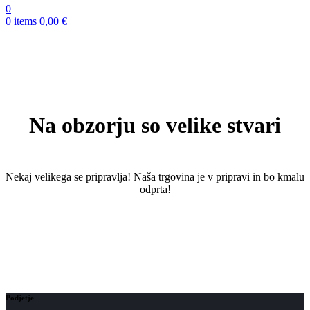
0
0
items
0,00
€
Na obzorju so velike stvari
Nekaj ​​velikega se pripravlja! Naša trgovina je v pripravi in ​​bo kmalu
odprta!
Podjetje