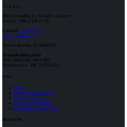
CGS d.o.o.
Brnčičeva ulica 13, SI-1000 Ljubljana
Telefon +386 1 530 11 00
E-naslov
info@cgs.si
www.cgsplus.si
Davčna številka: SI 66667011
Transakcijski račun
SI56 3400 0102 3683 365
Sparkasse d.d., BIC KSPKSI22
O NAS
O nas
Podpora uporabnikom
Servisni zahtevek
Zasebnost in piškotki
Splošni pogoji poslovanja
MOJ RAČUN