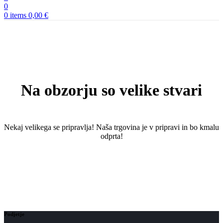
0
0
items
0,00
€
Na obzorju so velike stvari
Nekaj ​​velikega se pripravlja! Naša trgovina je v pripravi in ​​bo kmalu
odprta!
Podjetje