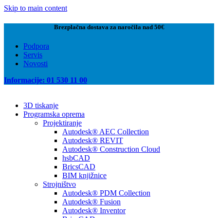
Skip to main content
Brezplačna dostava za naročila nad 50€
Podpora
Servis
Novosti
Informacije: 01 530 11 00
3D tiskanje
Programska oprema
Projektiranje
Autodesk® AEC Collection
Autodesk® REVIT
Autodesk® Construction Cloud
hsbCAD
BricsCAD
BIM knjižnice
Strojništvo
Autodesk® PDM Collection
Autodesk® Fusion
Autodesk® Inventor