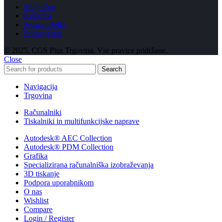
Moj račun
Košarica
Seznam želja
Primerjalnik
© 2025, CGS Plus Trgovina. Vse pravice pridržane.
Close
Search
Navigacija
Trgovina
Računalniki
Tiskalniki in multifunkcijske naprave
Autodesk® AEC Collection
Autodesk® PDM Collection
Grafika
Specializirana računalniška izobraževanja
3D tiskanje
Podpora uporabnikom
O nas
Wishlist
Compare
Login / Register