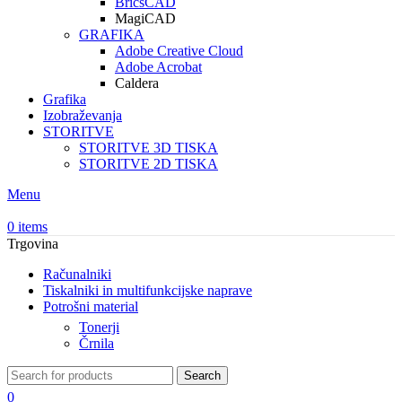
BricsCAD
MagiCAD
GRAFIKA
Adobe Creative Cloud
Adobe Acrobat
Caldera
Grafika
Izobraževanja
STORITVE
STORITVE 3D TISKA
STORITVE 2D TISKA
Menu
0
items
Trgovina
Računalniki
Tiskalniki in multifunkcijske naprave
Potrošni material
Tonerji
Črnila
Search
0