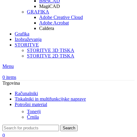
BricsCAD
MagiCAD
GRAFIKA
Adobe Creative Cloud
Adobe Acrobat
Caldera
Grafika
Izobraževanja
STORITVE
STORITVE 3D TISKA
STORITVE 2D TISKA
Menu
0
items
Trgovina
Računalniki
Tiskalniki in multifunkcijske naprave
Potrošni material
Tonerji
Črnila
Search
0