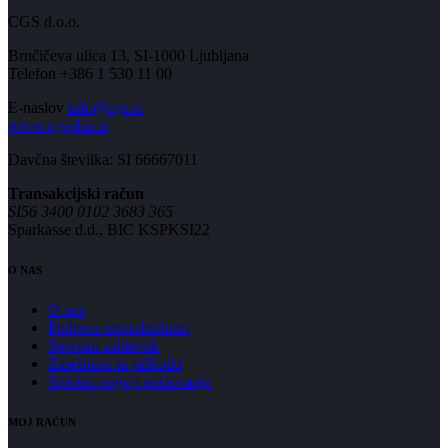
CGS d.o.o.
Brnčičeva ulica 13, SI-1000 Ljubljana
Telefon +386 1 530 11 00
E-naslov
info@cgs.si
www.cgsplus.si
Davčna številka: SI 66667011
Transakcijski račun
SI56 3400 0102 3683 365
Sparkasse d.d., BIC KSPKSI22
O NAS
O nas
Podpora uporabnikom
Servisni zahtevek
Zasebnost in piškotki
Splošni pogoji poslovanja
MOJ RAČUN