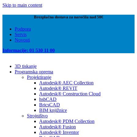
Skip to main content
Brezplačna dostava za naročila nad 50€
Podpora
Servis
Novosti
Informacije: 01 530 11 00
3D tiskanje
Programska oprema
Projektiranje
Autodesk® AEC Collection
Autodesk® REVIT
Autodesk® Construction Cloud
hsbCAD
BricsCAD
BIM knjižnice
Strojništvo
Autodesk® PDM Collection
Autodesk® Fusion
Autodesk® Inventor