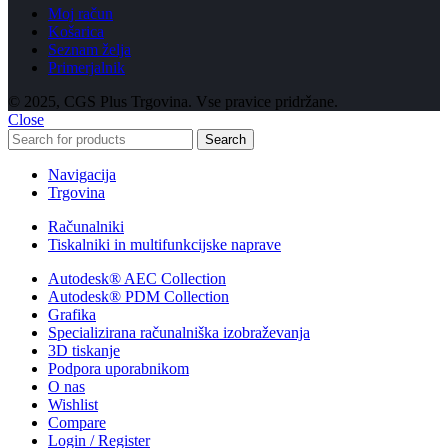
Moj račun
Košarica
Seznam želja
Primerjalnik
© 2025, CGS Plus Trgovina. Vse pravice pridržane.
Close
Search
Navigacija
Trgovina
Računalniki
Tiskalniki in multifunkcijske naprave
Autodesk® AEC Collection
Autodesk® PDM Collection
Grafika
Specializirana računalniška izobraževanja
3D tiskanje
Podpora uporabnikom
O nas
Wishlist
Compare
Login / Register