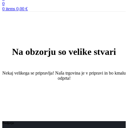
0
0
items
0,00
€
Na obzorju so velike stvari
Nekaj ​​velikega se pripravlja! Naša trgovina je v pripravi in ​​bo kmalu
odprta!
Podjetje