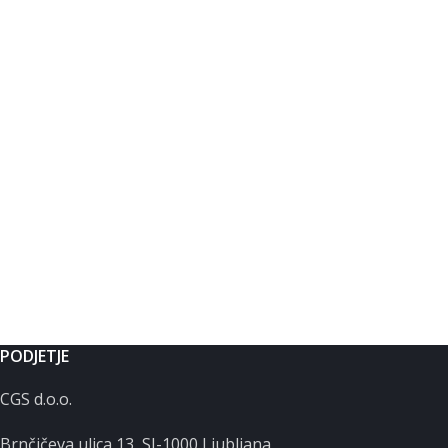
PODJETJE
CGS d.o.o.
Brnčičeva ulica 13, SI-1000 Ljubljana