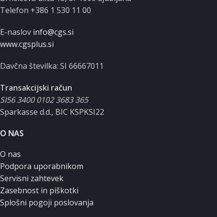
Telefon +386 1 530 11 00
E-naslov
info@cgs.si
www.cgsplus.si
Davčna številka: SI 66667011
Transakcijski račun
SI56 3400 0102 3683 365
Sparkasse d.d., BIC KSPKSI22
O NAS
O nas
Podpora uporabnikom
Servisni zahtevek
Zasebnost in piškotki
Splošni pogoji poslovanja