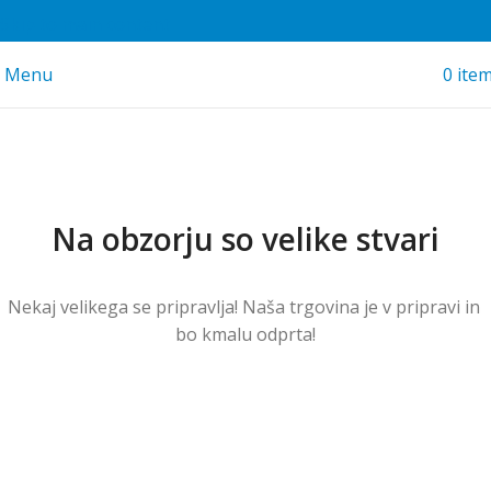
Skip to main content
Menu
0
ite
Na obzorju so velike stvari
Nekaj ​​velikega se pripravlja! Naša trgovina je v pripravi in ​​
bo kmalu odprta!