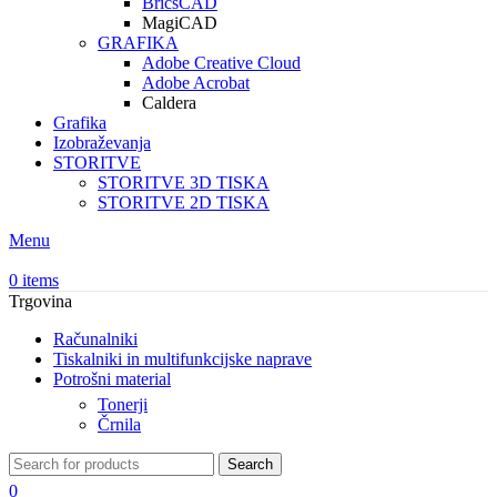
BricsCAD
MagiCAD
GRAFIKA
Adobe Creative Cloud
Adobe Acrobat
Caldera
Grafika
Izobraževanja
STORITVE
STORITVE 3D TISKA
STORITVE 2D TISKA
Menu
0
items
Trgovina
Računalniki
Tiskalniki in multifunkcijske naprave
Potrošni material
Tonerji
Črnila
Search
0