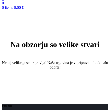
0
0
items
0,00
€
Na obzorju so velike stvari
Nekaj ​​velikega se pripravlja! Naša trgovina je v pripravi in ​​bo kmalu
odprta!
Podjetje