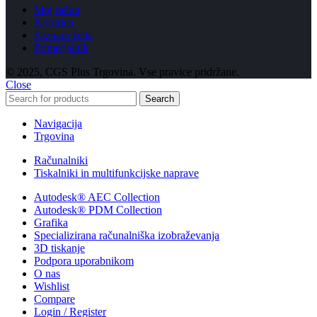
Moj račun
Košarica
Seznam želja
Primerjalnik
© 2025, CGS Plus Trgovina. Vse pravice pridržane.
Close
Search
Navigacija
Trgovina
Računalniki
Tiskalniki in multifunkcijske naprave
Autodesk® AEC Collection
Autodesk® PDM Collection
Grafika
Specializirana računalniška izobraževanja
3D tiskanje
Podpora uporabnikom
O nas
Wishlist
Compare
Login / Register