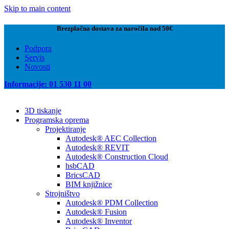
Skip to main content
Brezplačna dostava za naročila nad 50€
Podpora
Servis
Novosti
Informacije: 01 530 11 00
3D tiskanje
Programska oprema
Projektiranje
Autodesk® AEC Collection
Autodesk® REVIT
Autodesk® Construction Cloud
hsbCAD
BricsCAD
BIM knjižnice
Strojništvo
Autodesk® PDM Collection
Autodesk® Fusion
Autodesk® Inventor