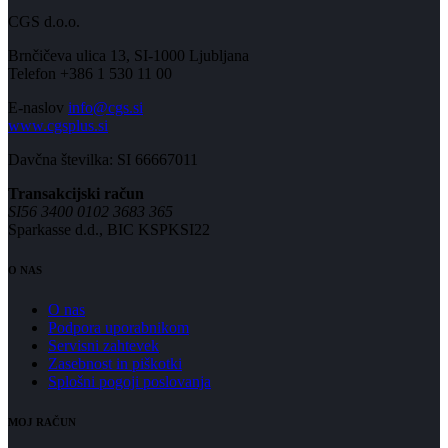
CGS d.o.o.
Brnčičeva ulica 13, SI-1000 Ljubljana
Telefon +386 1 530 11 00
E-naslov
info@cgs.si
www.cgsplus.si
Davčna številka: SI 66667011
Transakcijski račun
SI56 3400 0102 3683 365
Sparkasse d.d., BIC KSPKSI22
O NAS
O nas
Podpora uporabnikom
Servisni zahtevek
Zasebnost in piškotki
Splošni pogoji poslovanja
MOJ RAČUN