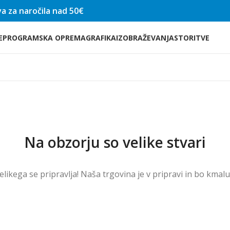
a za naročila nad 50€
E
PROGRAMSKA OPREMA
GRAFIKA
IZOBRAŽEVANJA
STORITVE
Na obzorju so velike stvari
velikega se pripravlja! Naša trgovina je v pripravi in ​​bo kmal