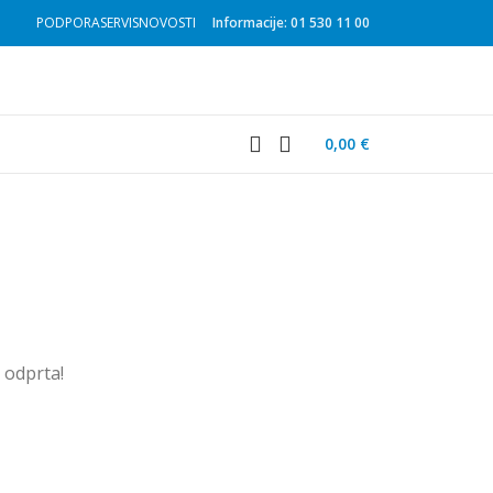
PODPORA
SERVIS
NOVOSTI
Informacije: 01 530 11 00
0,00
€
u odprta!