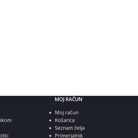
MOJ RAČUN
Moj račun
nikom
Košarica
Seznam želja
otki
Primerjalnik