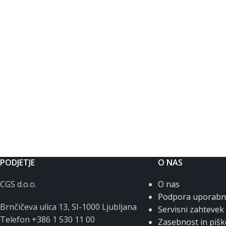
PODJETJE
O NAS
CGS d.o.o.
O nas
Podpora uporab
Brnčičeva ulica 13, SI-1000 Ljubljana
Servisni zahtevek
Telefon +386 1 530 11 00
Zasebnost in pišk