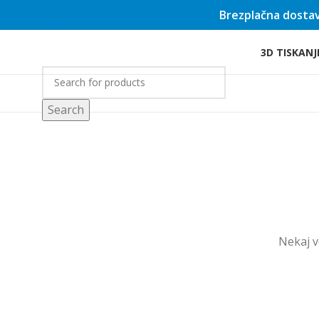
Brezplačna dostav
Skip to main content
3D TISKANJ
rgovina
Search
Nekaj ​​